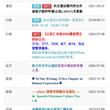
课程
外文通识替代学分开
2021-05-23
重要
热门
放电子邮件申请(公告) 2024/5月更新
行政
办公室洽公时间周一至周五0
2018-09-17
重要
8:30~12:15、13:30~17:00
行政
【公告】本校2026暑假周五
2026-07-08
热门
排休日为
:
7/10、7/17、7/24、8/7、8/14、办公
室暂停服务。
期间若有事洽询欢迎以电子邮件(flcen
ter@nccu.edu.tw)与我们联系。
征才
政大外文中心诚征
双语计画全职专案
2026-07-06
人员
。
新闻
֍​​​​
AI Our Writing: A New Chapter in
2025-12-18
Human Expression
֍
新闻
-----
¡Hola! 西班牙耶诞文化巡礼-----
2025-12-09
🎄
Spanish Christmas Culture Tou
r
🎄
传播英语X电台英语广播实作
活动
2025-07-09