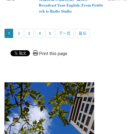
Broadcast Your English: From Fieldw
ork to Radio Studio
1
2
3
4
5
下一页
最后
Print this page