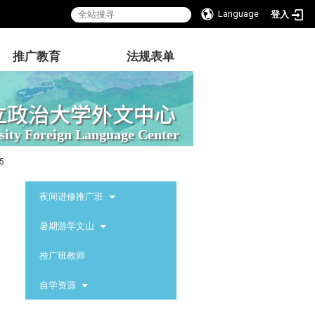
Language
登入
推广教育
法规表单
立政治大学外文中心
sity Foreign Language Center
5
:::
夜间进修推广班
暑期游学文山
推广班教师
自学资源