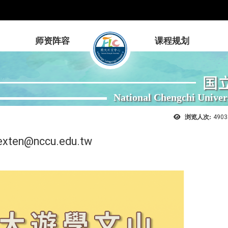
师资阵容
课程规划
国
National Chengchi Univer
浏览人次:
4903
n@nccu.edu.tw