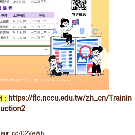
https://flc.nccu.edu.tw/zh_cn/Trainin
明：
duction2
/reurl.cc/Q2VeWb