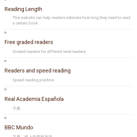
Reading Length
This website can help readers estimate how long they need to read
a certain book.
Free graded readers
Graded readers for different level readers.
Readers and speed reading
Speed reading practice
Real Academia Española
字典
BBC Mundo
字典、线上学西班牙语