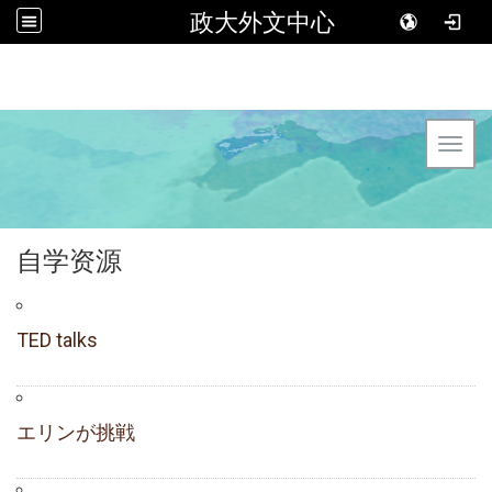
政大外文中心
Toggl
自学资源
TED talks
エリンが挑戦