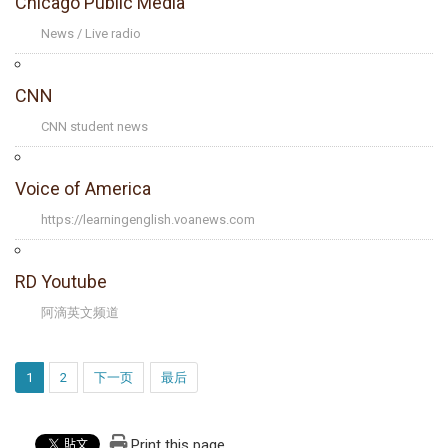
Chicago Public Media
News / Live radio
CNN
CNN student news
Voice of America
https://learningenglish.voanews.com
RD Youtube
阿滴英文频道
1
2
下一页
最后
Print this page