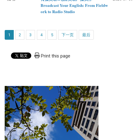
Broadcast Your English: From Fieldw
ork to Radio Studio
1
2
3
4
5
下一页
最后
Print this page