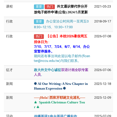
课程
外文通识替代学分开
2021-05-23
重要
热门
放电子邮件申请(公告) 2024/5月更新
行政
办公室洽公时间周一至周五0
2018-09-17
重要
8:30~12:15、13:30~17:00
行政
【公告】本校2026暑假周五
2026-07-08
热门
排休日为
:
7/10、7/17、7/24、8/7、8/14、办公
室暂停服务。
期间若有事洽询欢迎以电子邮件(flcen
ter@nccu.edu.tw)与我们联系。
征才
政大外文中心诚征
双语计画全职专案
2026-07-06
人员
。
新闻
֍​​​​
AI Our Writing: A New Chapter in
2025-12-18
Human Expression
֍
新闻
-----
¡Hola! 西班牙耶诞文化巡礼-----
2025-12-09
🎄
Spanish Christmas Culture Tou
r
🎄
传播英语X电台英语广播实作
活动
2025-07-09