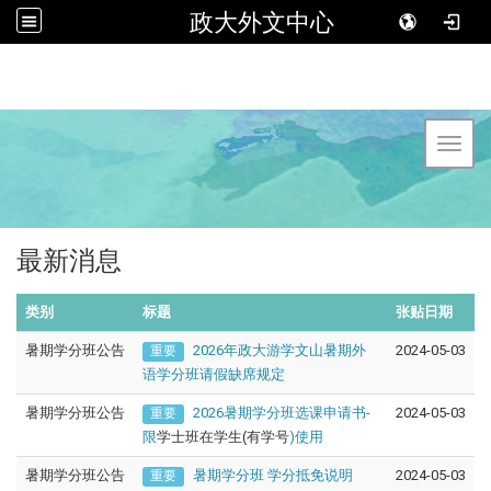
政大外文中心
Toggl
最新消息
类别
标题
张贴日期
暑期学分班公告
2026年政大游学文山暑期外
2024-05-03
重要
语学分班请假缺席规定
暑期学分班公告
2026暑期学分班选课申请书-
2024-05-03
重要
限
学士班在学生(有学号
)使用
暑期学分班公告
暑期学分班 学分抵免说明
2024-05-03
重要