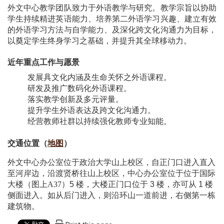
外文中心教学团队致力于外语教学与研究。教学宗旨以协助
学生持续精进英语能力、培养第二外语学习兴趣、建立有效
的外语学习方法与自学能力、及深化跨文化沟通力为目标，
以奠定学生终身学习之基础，并提升其全球移动力。
近年重点工作与愿景
发展具文化内涵及生命关怀之外语课程。
研发及推广数码化外语课程。
落实教学创新及多元评量。
提升学生外语表达及跨文化沟通力。
经营教师社群以持续强化教师专业知能。
交通位置（
地图
）
外文中心办公室位于政治大学山上校区，自正门口进入直入
至河岸边，沿渡贤桥往山上校区，中心办公室位于位于国际
大楼（图上A37）
5
楼，大楼正门口位于
3
楼，亦可从
1
楼
侧面进入。如从后门进入，则沿环山一道前进，右侧第一栋
建筑物。