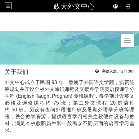
政大外文中心
Toggl
关于我们
浏览人次:
1241381
外文中心成立于民国
93
年，隶属于外国语文学院，负责统
筹规划并开设全校外文通识课程及支援各学院英语授课学分
学程
(English Taught Program)
专班课程，每学期开设英文
必修及选修课程约
75
班；第二外文课程
20
馀语种
约
50
班。另设有夜间外语推广班及暑期外语学分班等课
程，整合教学资源，提供语言学习相关之软硬件设备与教
材，满足本校教职员生和一般民众不同层面的语言学习需
求。