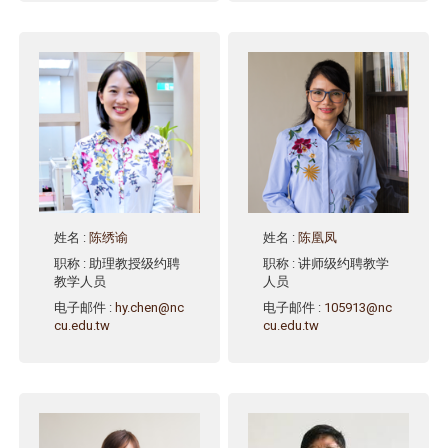
姓名
:
陈绣谕
姓名
:
陈凰凤
职称
: 助理教授级约聘
职称
: 讲师级约聘教学
教学人员
人员
电子邮件
:
hy.chen@nc
电子邮件
:
105913@nc
cu.edu.tw
cu.edu.tw