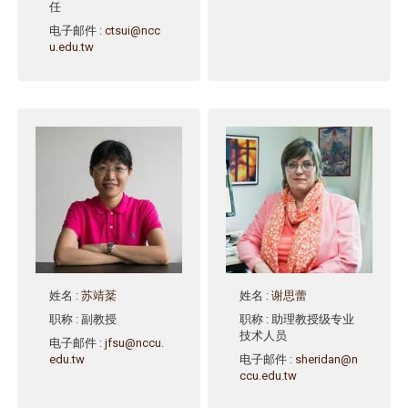
任
电子邮件
:
ctsui@ncc
u.edu.tw
姓名
:
苏靖棻
姓名
:
谢思蕾
职称
: 副教授
职称
: 助理教授级专业
技术人员
电子邮件
:
jfsu@nccu.
edu.tw
电子邮件
:
sheridan@n
ccu.edu.tw