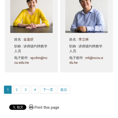
姓名
:
金嘉炘
姓名
:
李立林
职称
: 讲师级约聘教学
职称
: 讲师级约聘教学
人员
人员
电子邮件
:
spchin@nc
电子邮件
:
mli@nccu.e
cu.edu.tw
du.tw
1
2
3
4
下一页
最后
Print this page