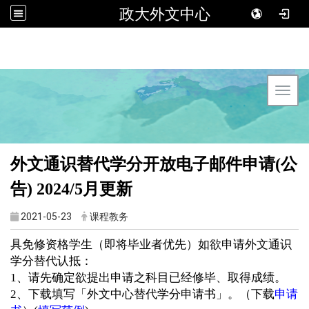
政大外文中心
Toggl
外文通识替代学分开放电子邮件申请(公
告) 2024/5月更新
2021-05-23
课程教务
具免修资格学生（即将毕业者优先）如欲申请外文通识
学分替代认抵：
1、请先确定欲提出申请之科目已经修毕、取得成绩。
2、下载填写「外文中心替代学分申请书」。（下载
申请