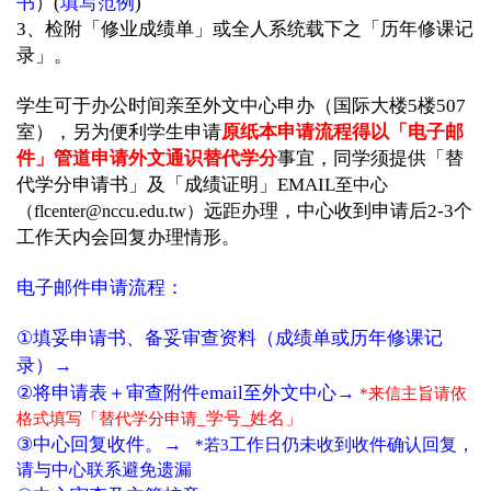
书
）(
填写范例
)
3、检附「修业成绩单」或全人系统载下之「历年修课记
录」。
学生可于办公时间亲至外文中心申办（国际大楼5楼507
室），另为便利学生申请
原纸本申请流程得以「电子邮
件」管道申请外文通识替代学分
事宜，同学须提供「替
代学分申请书」及「成绩证明」EMAIL
至中心
）
远距办理，中心收到申请后2-3个
（flcenter@nccu.edu.tw
工作天内会回复办理情形。
电子邮件申请流程：
①
填妥申请书、备妥审查资料（成绩单或历年修课记
→
录）
→
②
将申请表＋审查附件email至外文中心
*
来信主旨请依
学号_姓名」
格式填写「替代学分申请_
→
③
中心回复收件。
工作日仍未收到收件确认回复，
*
若3
请与中心联系避免遗漏