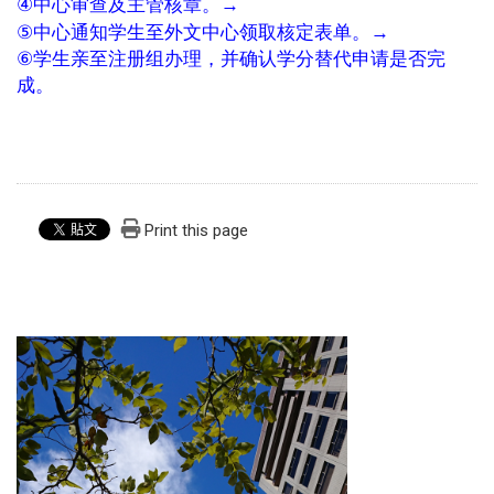
→
④
中心审查及主管核章。
→
⑤
中心通知学生至外文中心领取核定表单
。
⑥
学生亲至注册组办理，并确认学分替代申请是否完
成。
Print this page