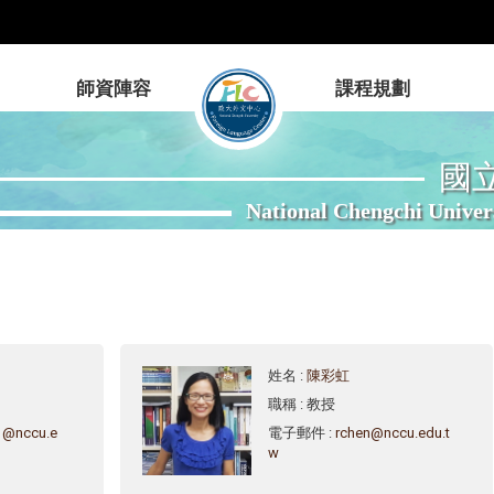
師資陣容
課程規劃
國
National Chengchi Univer
姓名
:
陳彩虹
職稱
: 教授
1@nccu.e
電子郵件
:
rchen@nccu.edu.t
w