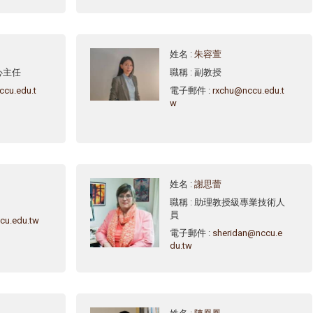
姓名
:
朱容萱
心主任
職稱
: 副教授
ccu.edu.t
電子郵件
:
rxchu@nccu.edu.t
w
姓名
:
謝思蕾
職稱
: 助理教授級專業技術人
員
cu.edu.tw
電子郵件
:
sheridan@nccu.e
du.tw