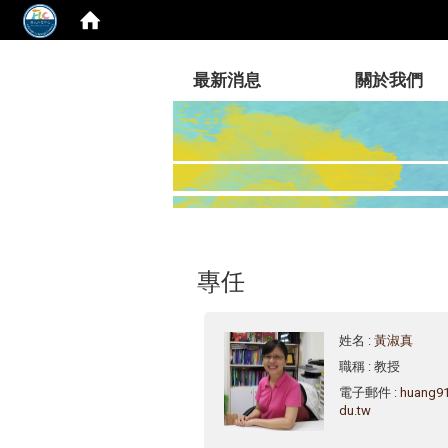
:::
最新消息
關於我們
專任
姓名
:
黃淑真
職稱
: 教授
電子郵件
:
huang9
du.tw