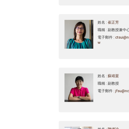
姓名
:
崔正芳
職稱
: 副教授兼中
電子郵件
:
ctsui@n
w
姓名
:
蘇靖棻
職稱
: 副教授
電子郵件
:
jfsu@nc