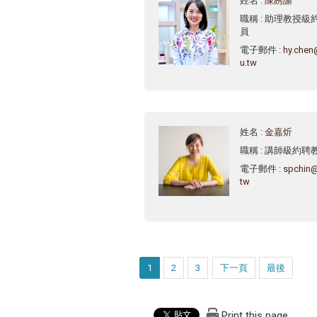
姓名
:
陳綉諭
職稱
: 助理教授級
員
電子郵件
:
hy.chen
u.tw
姓名
:
金嘉炘
職稱
: 講師級約聘
電子郵件
:
spchin@
tw
1
2
3
下一頁
最後
Print this page