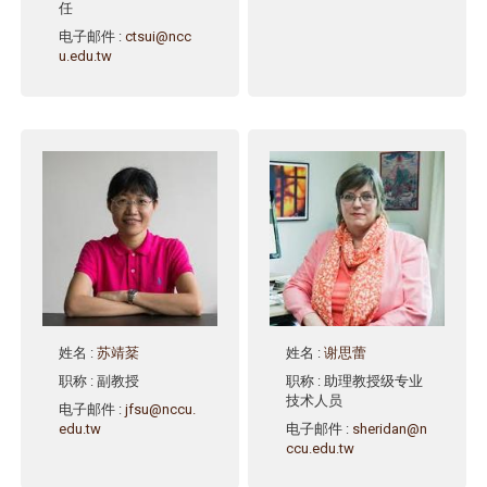
任
电子邮件
:
ctsui@ncc
u.edu.tw
姓名
:
苏靖棻
姓名
:
谢思蕾
职称
: 副教授
职称
: 助理教授级专业
技术人员
电子邮件
:
jfsu@nccu.
edu.tw
电子邮件
:
sheridan@n
ccu.edu.tw