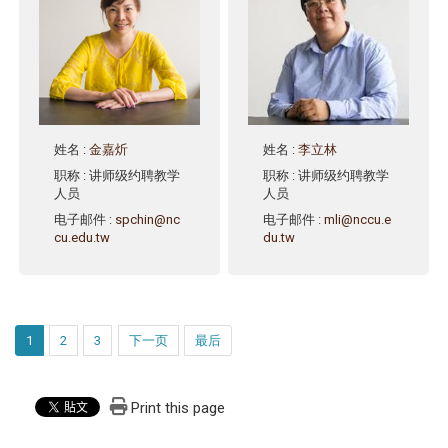
姓名
:
金嘉炘
姓名
:
李立林
职称
: 讲师级约聘教学
职称
: 讲师级约聘教学
人员
人员
电子邮件
:
spchin@nc
电子邮件
:
mli@nccu.e
cu.edu.tw
du.tw
1
2
3
下一页
最后
Print this page