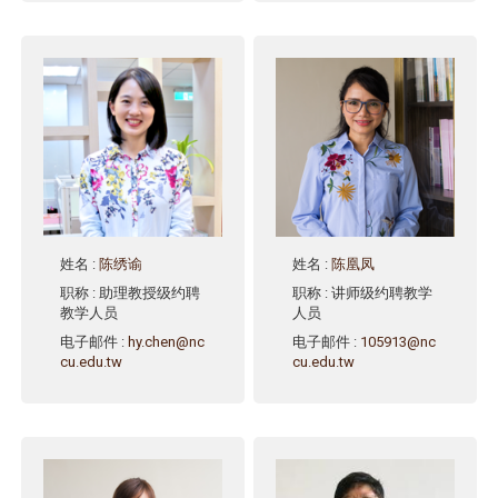
姓名
:
陈绣谕
姓名
:
陈凰凤
职称
: 助理教授级约聘
职称
: 讲师级约聘教学
教学人员
人员
电子邮件
:
hy.chen@nc
电子邮件
:
105913@nc
cu.edu.tw
cu.edu.tw