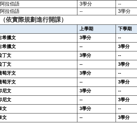
阿拉伯語
3
學分
--
阿拉伯語
--
3
學分
（依實際規劃進行開課）
上學期
下學期
古希臘文
3
學分
--
古希臘文
--
3
學分
拉丁文
3
學分
--
拉丁文
--
3
學分
葡萄牙文
3
學分
--
葡萄牙文
--
3
學分
印尼文
3
學分
--
印尼文
--
3
學分
泰文
3
學分
--
泰文
--
3
學分