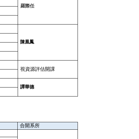
羅際任
陳凰鳳
視資源評估開課
譚華德
合開系所