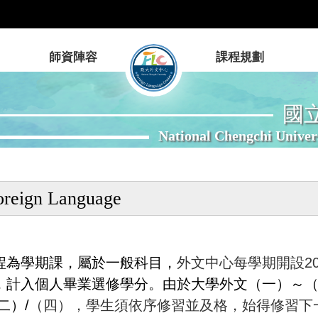
師資陣容
課程規劃
國
National Chengchi Univer
oreign Language
程為學期課，屬於一般科目，
外文中心每學期開設2
，計入個人畢業選修學分。由於大學外文（一）～
二）/
（四），學生須依序修習並及格，始得修習下