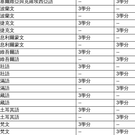
塞爾維亞與克羅埃西亞語
--
3
學分
波蘭文
3
學分
--
波蘭文
--
3
學分
捷克文
3
學分
--
捷克文
--
3
學分
息利爾蒙文
3
學分
--
息利爾蒙文
--
3
學分
維吾爾語
3
學分
--
維吾爾語
--
3
學分
壯語
3
學分
--
壯語
--
3
學分
滿語
3
學分
--
滿語
--
3
學分
藏語
3
學分
--
藏語
--
3
學分
土耳其語
3
學分
--
土耳其語
--
3
學分
梵文
3
學分
--
梵文
--
3
學分