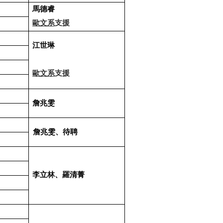
馬德睿
歐文系
支援
江世琳
歐文系
支援
詹兆雯
詹兆雯、待聘
李立林、羅清菁