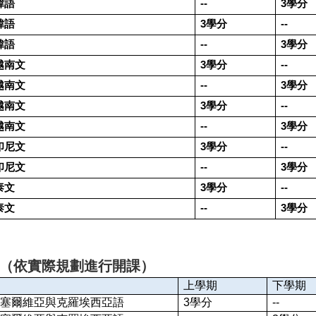
韓語
--
3
學分
韓語
3
學分
--
韓語
--
3
學分
越南文
3
學分
--
越南文
--
3
學分
越南文
3
學分
--
越南文
--
3
學分
印尼文
3
學分
--
印尼文
--
3
學分
泰文
3
學分
--
泰文
--
3
學分
（依實際規劃進行開課）
上學期
下學期
塞爾維亞與克羅埃西亞語
3
學分
--