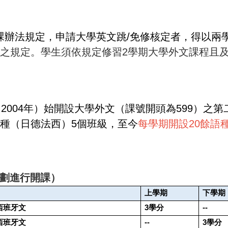
課辦法規定，申請大學英文跳/免修核定者，得以兩
之規定。學生須依規定修習2學期大學外文課程且
2004年）始開設大學外文（課號開頭為599）之第
語種（日德法西）5個班級，至今
每學期開設20餘語
劃進行開課）
上學期
下學期
西班牙文
3
學分
--
西班牙文
--
3
學分