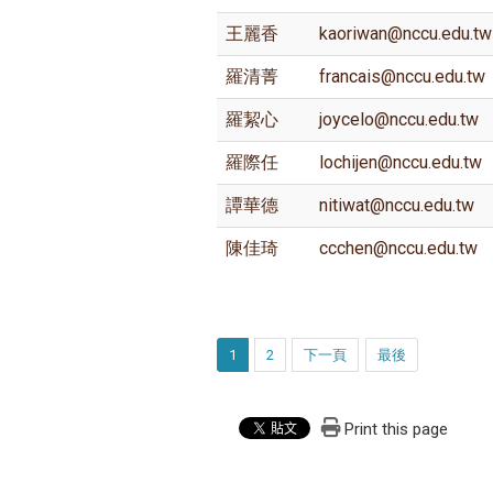
王麗香
kaoriwan@nccu.edu.tw
羅清菁
francais@nccu.edu.tw
羅絜心
joycelo@nccu.edu.tw
羅際任
lochijen@nccu.edu.tw
譚華德
nitiwat@nccu.edu.tw
陳佳琦
ccchen@nccu.edu.tw
1
2
下一頁
最後
Print this page