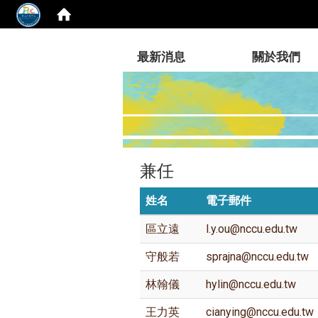
:::
最新消息
關於我們
兼任
姓名
電子郵件
區立遠
l.y.ou@nccu.edu.tw
守般若
sprajna@nccu.edu.tw
林翰儀
hylin@nccu.edu.tw
王力英
cianying@nccu.edu.tw