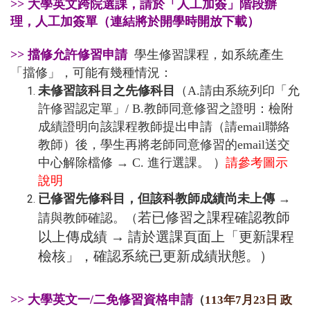
>> 大學英文跨院選課，請於「人工加簽」階段辦
理，人工加簽單（連結將於開學時開放下載）
>> 擋修允許修習申請
學生修習課程，如系統產生
「擋修」，可能有幾種情況：
未修習該科目之先修科目
（A.請由系統列印「允
許修習認定單」/ B.教師同意修習之證明：檢附
成績證明向該課程教師提出申請（請email聯絡
教師）後，學生再將老師同意修習的email送交
中心解除檔修 → C. 進行選課。 ）
請參考
圖示
說明
已修習先修科目，但該科教師成績尚未上傳
→
若已修習之課程確認教師
請與教師確認。（
以上傳成績 → 請於選課頁面上「更新課程
檢核」，確認系統已更新成績狀態。）
>> 大學英文一/二免修習資格申請
（
113年7月23日 政