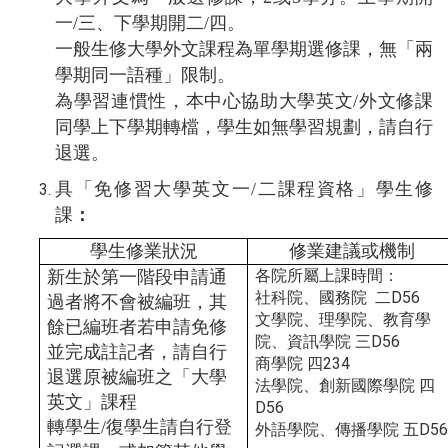
一/三、下學期開二/四。
一般生修大學外文課程為單學期選修課，無「兩
學期同一語種」限制。
為學習連慣性，本中心協助大學英文/外文修課
同學上下學期轉檔，學生如無學習規劃，請自行
退選。
具「免修習大學英文一/二課程資格」學生修
課
：
學生修業狀況
修業建議或機制
新生於第一階段申請通
各院所屬上課時間：
社科院、國務院 二D56
過者將不會被編班，其
文學院、理學院、教育學
餘已編班者若申請免修
院、資訊學院 三D56
並完成註記者，請自行
商學院 四234
退選原被編班之「大學
法學院、創新國際學院 四
英文」課程
D56
轉學生/復學生請自行登
外語學院、傳播學院 五D5