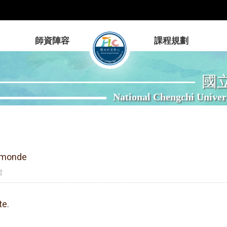
師資陣容
課程規劃
國
National Chengchi Univer
V5monde
習
te.