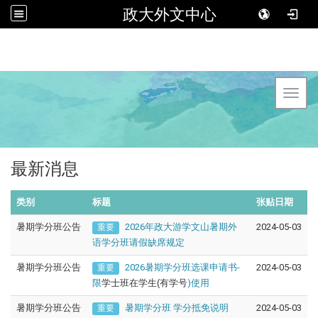
政大外文中心
Toggl
最新消息
类别
标题
张贴日期
暑期学分班公告
2026年政大游学文山暑期外
2024-05-03
重要
语学分班请假缺席规定
暑期学分班公告
2026暑期学分班选课申请书-
2024-05-03
重要
限
学士班在学生(有学号
)使用
暑期学分班公告
暑期学分班 学分抵免说明
2024-05-03
重要