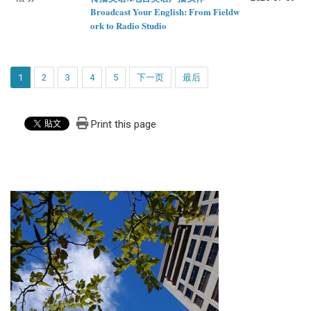
Broadcast Your English: From Fieldw
ork to Radio Studio
1
2
3
4
5
下一页
最后
Print this page