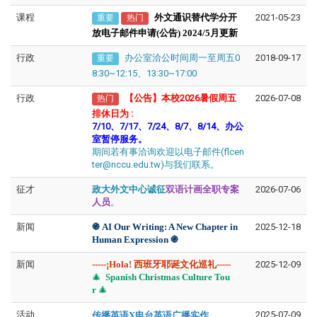
课程
外文通识替代学分开
2021-05-23
重要
热门
放电子邮件申请(公告) 2024/5月更新
行政
办公室洽公时间周一至周五0
2018-09-17
重要
8:30~12:15、13:30~17:00
行政
【公告】本校2026暑假周五
2026-07-08
热门
排休日为
:
7/10、7/17、7/24、8/7、8/14、办公
室暂停服务。
期间若有事洽询欢迎以电子邮件(flcen
ter@nccu.edu.tw)与我们联系。
征才
政大外文中心诚征
双语计画全职专案
2026-07-06
人员
。
新闻
֍​​​​
AI Our Writing: A New Chapter in
2025-12-18
Human Expression
֍
新闻
-----
¡Hola! 西班牙耶诞文化巡礼-----
2025-12-09
🎄
Spanish Christmas Culture Tou
r
🎄
传播英语X电台英语广播实作
活动
2025-07-09