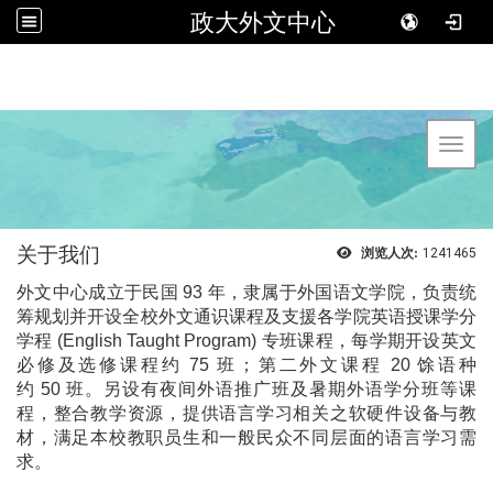
政大外文中心
Toggl
关于我们
浏览人次:
1241465
外文中心成立于民国
93
年，隶属于外国语文学院，负责统
筹规划并开设全校外文通识课程及支援各学院英语授课学分
学程
(English Taught Program)
专班课程，每学期开设英文
必修及选修课程约
75
班；第二外文课程
20
馀语种
约
50
班。另设有夜间外语推广班及暑期外语学分班等课
程，整合教学资源，提供语言学习相关之软硬件设备与教
材，满足本校教职员生和一般民众不同层面的语言学习需
求。