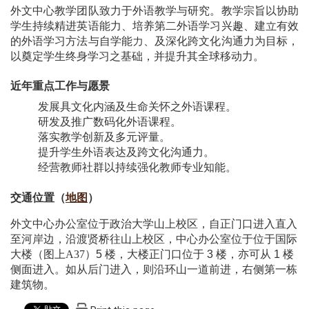
外文中心教学团队致力于外语教学与研究。教学宗旨以协助
学生持续精进英语能力、培养第二外语学习兴趣、建立有效
的外语学习方法与自学能力、及深化跨文化沟通力为目标，
以奠定学生终身学习之基础，并提升其全球移动力。
近年重点工作与愿景
发展具文化内涵及生命关怀之外语课程。
研发及推广数码化外语课程。
落实教学创新及多元评量。
提升学生外语表达及跨文化沟通力。
经营教师社群以持续强化教师专业知能。
交通位置（
地图
）
外文中心办公室位于政治大学山上校区，自正门口进入直入
至河岸边，沿渡贤桥往山上校区，中心办公室位于位于国际
大楼（图上A37）
5
楼，大楼正门口位于
3
楼，亦可从
1
楼
侧面进入。如从后门进入，则沿环山一道前进，右侧第一栋
建筑物。