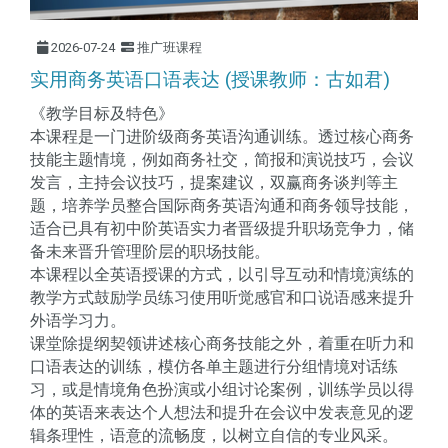
2026-07-24
推广班课程
实用商务英语口语表达 (授课教师：古如君)
《教学目标及特色》
本课程是一门进阶级商务英语沟通训练。透过核心商务
技能主题情境，例如商务社交，简报和演说技巧，会议
发言，主持会议技巧，提案建议，双赢商务谈判等主
题，培养学员整合国际商务英语沟通和商务领导技能，
适合已具有初中阶英语实力者晋级提升职场竞争力，储
备未来晋升管理阶层的职场技能。
本课程以全英语授课的方式，以引导互动和情境演练的
教学方式鼓励学员练习使用听觉感官和口说语感来提升
外语学习力。
课堂除提纲契领讲述核心商务技能之外，着重在听力和
口语表达的训练，模仿各单主题进行分组情境对话练
习，或是情境角色扮演或小组讨论案例，训练学员以得
体的英语来表达个人想法和提升在会议中发表意见的逻
辑条理性，语意的流畅度，以树立自信的专业风采。