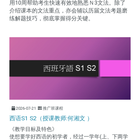
用10周帮助考生快速有效地熟悉Ｎ3文法。除了
介绍课本的文法重点，亦会辅以历届文法考题磨
练解题技巧，彻底掌握得分关键。
2026-07-21
推广班课程
西语S1 S2（授课教师:何湘文 ）
《教学目标及特色》
使想要学好西语的初学者，经过一学年(上、下两学