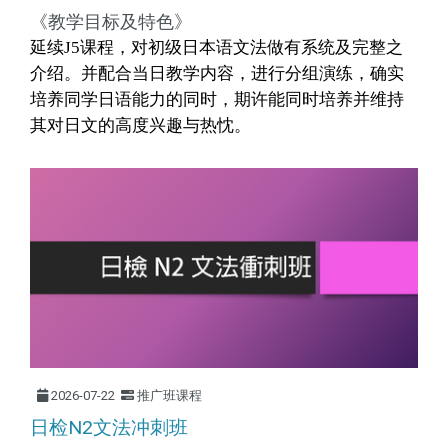
《教学目标及特色》
延续J5课程，对初级日本语文法做有系统及完整之
介绍。并配合当日教学
内
容，进行分组演练，确实
培养同学日语能
力的同时，期许能同时培养并维持
其对日文的高度兴趣与热忱。
2026-07-22
推广班课程
日检N2文法冲刺班