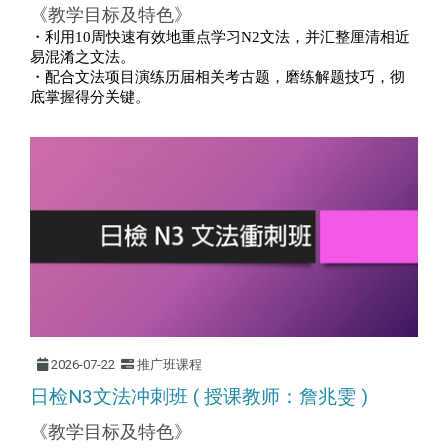
《教学目标及特色》
・利用
10
周快速有效地重点学习
N2
文法，并汇整厘清相近
易混淆之文法。
・配合文法项目演练历届相关考古题，磨练解题技巧，彻
底掌握得分关键。
2026-07-22
推广班课程
日检N3文法冲刺班 ( 授课教师：詹兆雯 )
《教学目标及特色》