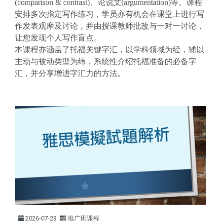
(comparison & contrast)、论说文(argumentation)等。课程
安排多次指定写作练习，学员亦有机会在课堂上进行写
作发表观摩及讨论，并由授课教师批改与一对一讨论，
让您发现个人写作盲点。
本课程亦涵盖了托福关键字汇，以学科领域为经，辅以
主动与被动类型为纬，系统性介绍托福准备的必备字
汇，并分享增进字汇力的方法。
2026-07-23
推广班课程