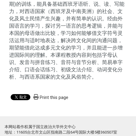
期)的训练，能具备基础西班牙语听、说、读、写能
力，对西语国家（西班牙及中南美洲）的社会、文
化及风土民情产生兴趣，并有简单的认识。经由外
国语言的学习，探讨另一语言的思考逻辑，并能与
本国的母语做出比较，学习如何能够借文字符号灵
活运用与适时地表达，解决跨文化间的沟通问题，
期望能借此达成多元文化的学习，并且能进一步增
进国际间的理解。本课程教授内容则包括字母认
识、发音与拼音练习、音符与音节分析、简易单字
介绍、口语会话练习、初级文法介绍、动词变化分
析、与西语系国家的文化及风俗简介。
Print this page
本网站着作权属于国立政治大学外文中心
地址：11605台北市文山区指南路二段64号国际大楼5楼360507室