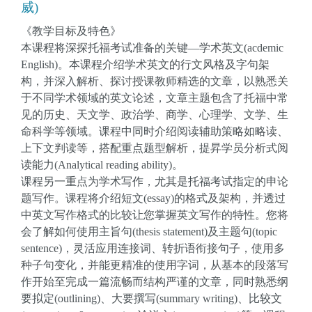
威)
《教学目标及特色》
本课程将深探托福考试准备的关键—学术英文(acdemic
English)。本课程介绍学术英文的行文风格及字句架
构，并深入解析、探讨授课教师精选的文章，以熟悉关
于不同学术领域的英文论述，文章主题包含了托福中常
见的历史、天文学、政治学、商学、心理学、文学、生
命科学等领域。课程中同时介绍阅读辅助策略如略读、
上下文判读等，搭配重点题型解析，提昇学员分析式阅
读能力(Analytical reading ability)。
课程另一重点为学术写作，尤其是托福考试指定的申论
题写作。课程将介绍短文(essay)的格式及架构，并透过
中英文写作格式的比较让您掌握英文写作的特性。您将
会了解如何使用主旨句(thesis statement)及主题句(topic
sentence)，灵活应用连接词、转折语衔接句子，使用多
种子句变化，并能更精准的使用字词，从基本的段落写
作开始至完成一篇流畅而结构严谨的文章，同时熟悉纲
要拟定(outlining)、大要撰写(summary writing)、比较文