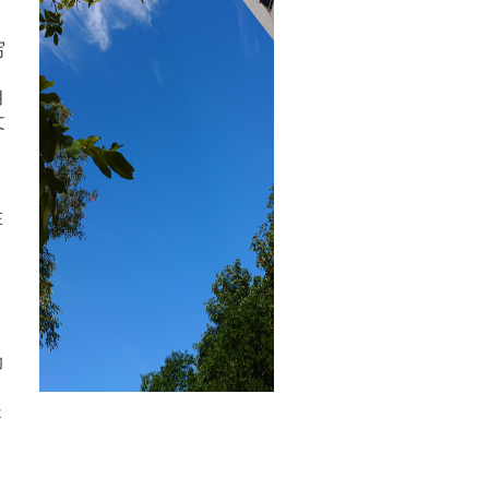
写
月
文
在
助
是
。