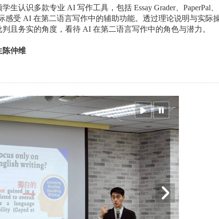
领学生认识多款专业
AI
写作工具，包括
Essay Grader
、
PaperPal
、
际感受
AI
在第二语言写作中的辅助功能。透过理论说明与实际
批判且务实的角度，看待
AI
在第二语言写作中的角色与潜力。
生陈仲维