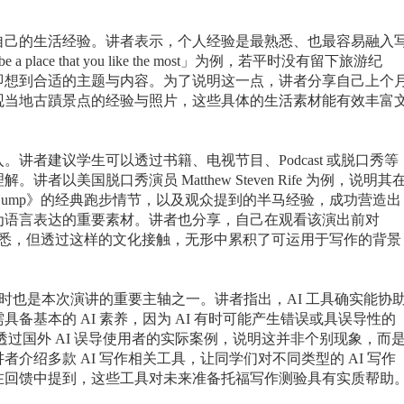
自己的生活经验。讲者表示，个人经验是最熟悉、也最容易融入
be a place that you like the most
」为例，若平时没有留下旅游纪
即想到合适的主题与内容。为了说明这一点，讲者分享自己上个
观当地古蹟景点的经验与照片，这些具体的生活素材能有效丰富
。
入。讲者建议学生可以透过书籍、电视节目、
Podcast
或脱口秀等
理解。讲者以美国脱口秀演员
Matthew Steven Rife
为例，说明其
Gump
》的经典跑步情节，以及观众提到的半马经验，成功营造出
为语言表达的重要素材。讲者也分享，自己在观看该演出前对
悉，但透过这样的文化接触，无形中累积了可运用于写作的背景
时也是本次演讲的重要主轴之一。讲者指出，
AI
工具确实能协
需具备基本的
AI
素养，因为
AI
有时可能产生错误或具误导性的
透过国外
AI
误导使用者的实际案例，说明这并非个别现象，而
讲者介绍多款
AI
写作相关工具，让同学们对不同类型的
AI
写作
在回馈中提到，这些工具对未来准备托福写作测验具有实质帮助