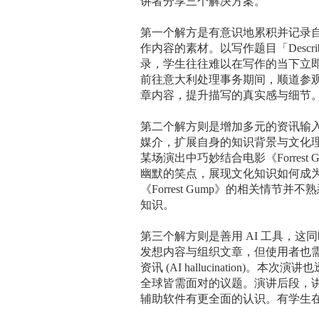
讲者分享三个解决方案。
第一个解方是有意识地累积并记录
作内容的素材。以写作题目「
Descri
录，学生往往难以在写作的当下立
前往意大利处理事务期间，顺道参
章内容，提升描写的真实感与细节
第二个解方则是增加多元的资讯输
媒介，扩展自身的知识背景与文化
某场演出中巧妙结合电影《
Forrest 
幽默的笑点，展现文化知识如何成
《
Forrest Gump
》的相关情节并不熟
知识。
第三个解方则是善用
AI
工具，这同
发想内容与组织文章，但使用者也
资讯
(AI hallucination)
。本次演讲也
全球皆需面对的议题。演讲后段，
辅助软件有更全面的认识。有学生