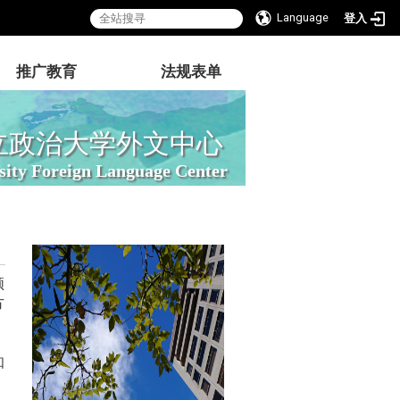
Language
登入
推广教育
法规表单
立政治大学外文中心
sity Foreign Language Center
领
方
。
知
，