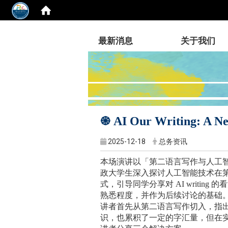
:::
最新消息
关于我们
֍​​​​
AI Our Writing: A N
2025-12-18
总务资讯
本场演讲以「第二语言写作与人工
政大学生深入探讨人工智能技术在
式，引导同学分享对
AI writing
的看
熟悉程度，并作为后续讨论的基础
讲者首先从第二语言写作切入，指
识，也累积了一定的字汇量，但在