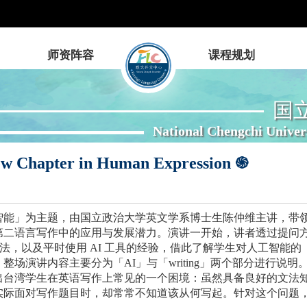
师资阵容
课程规划
国
National Chengchi Univer
֍
ew Chapter in Human Expression
智能」为主题，由国立政治大学英文学系博士生陈仲维主讲，带
第二语言写作中的应用与发展潜力。演讲一开始，讲者透过提问
法，以及平时使用
AI
工具的经验，借此了解学生对人工智能的
。整场演讲内容主要分为「
AI
」与「
writing
」两个部分进行说明
出台湾学生在英语写作上常见的一个困境：虽然具备良好的文法
实际面对写作题目时，却常常不知道该从何写起。针对这个问题