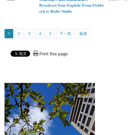
Broadcast Your English: From Fieldw
ork to Radio Studio
1
2
3
4
5
下一頁
最後
Print this page