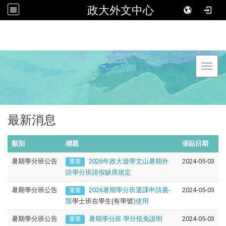
政大外文中心
Toggl
最新消息
類別
標題
張貼日期
暑期學分班公告
2026年政大遊學文山暑期外
2024-05-03
重要
語學分班請假缺席規定
暑期學分班公告
2026暑期學分班選課申請書-
2024-05-03
重要
限
學士班在學生(有學號
)使用
暑期學分班公告
暑期學分班 學分抵免說明
2024-05-03
重要