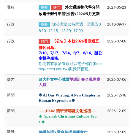
課程
外文通識替代學分開
2021-05-23
重要
熱門
放電子郵件申請(公告) 2024/5月更新
行政
辦公室洽公時間週一至週五0
2018-09-17
重要
8:30~12:15、13:30~17:00
行政
【公告】本校2026暑假週五
2026-07-08
熱門
排休日為
:
7/10、7/17、7/24、8/7、8/14、辦公
室暫停服務。
期間若有事洽詢歡迎以電子郵件(flcen
ter@nccu.edu.tw)與我們聯繫。
徵才
政大外文中心誠徵
雙語計畫全職專案
2026-07-06
人員
。
新聞
֍​​​​
AI Our Writing: A New Chapter in
2025-12-18
Human Expression
֍
新聞
-----
¡Hola! 西班牙耶誕文化巡禮-----
2025-12-09
🎄
Spanish Christmas Culture Tou
r
🎄
傳播英語X電台英語廣播實作
活動
2025-07-09