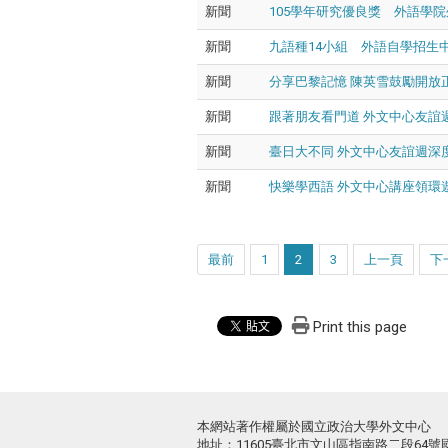
新聞
105學年研究優良獎 外語學
新聞
九語種14小組 外語自學招生
新聞
分享巴黎記憶 陳英雪鼓勵開放
新聞
跟著朋友看門道 外文中心友誼
新聞
臺日大不同 外文中心友誼週深
新聞
快樂學西語 外文中心講座領環
最前
1
2
3
上一頁
下
Print this page
本網站著作權屬於國立政治大學外文中心
地址：11605臺北市文山區指南路二段64號國