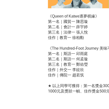
逐夢棋緣》
《Queen of Katwe
第一名｜
國貿一 陳思璇
第二名｜
會計一 薛宇婷
第三名｜法律一
張人悅
佳作｜
教育一 徐柏勳
美味
《The Hundred-Foot Journey
第一名｜
斯語一 邱雨庭
第二名｜
斯語一 何孟璇
第三名｜
教育一 鄭佑瑩
佳作｜
外交一 李紋欣
佳作｜
傳院一 趙若筑
★
以上同學可獲得：第一名獎金300
1000元及獎狀一幀、佳作獎金50