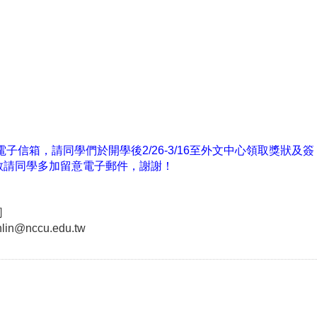
。
至外文中心領取獎狀及簽
信箱，請同學們於開學後2/26-3/16
敬請同學多加留意電子郵件，謝謝！
司
n@nccu.edu.tw