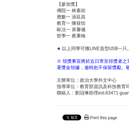
【參加獎】
傳院一 林素幼
應數一 涂廷昌
教育一 陳筱恬
歐法一 黃馨儀
哲學一 蔡秉翰
造型USB一只
★
以上同學可獲LINE
※
領獎事宜將於近日寄至得獎者之電子
署獎金領據，逾時恕不保留獎勵。
主辦單位：政治大學外文中心
指導單位：教育部資訊及科技教育
聯絡人：劉冠琳助理ext.63471 guanli
Print this page