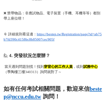
❌
禁帶物品：非應試物品、電子裝置（手機、耳機等等）都別
帶上座位唷！
📎
詳細規則看這邊：
https://bestep.tw/Registration/page?id=ab75
b7fd390c4158bc8b85007cec905f
🙋
4.
突發狀況怎麼辦？
當天遇到問題別慌！找到
穿背心的工作人員
，或到
試務中心
（季陶樓三樓
340313
）詢問就對了～
如有任何考試相關問題，歡迎來信
beste
p@nccu.edu.tw
詢問！