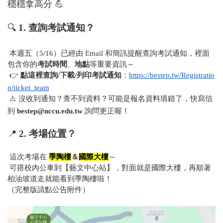
穩穩拿高分
💪
🔍
1.
查詢考試通知？
本週五（5/16）已經由 Email 和簡訊提醒查詢考試通知，裡面
包含你的
考試時間
、
地點
等重要資訊～
👉
點這裡查詢/下載/列印考試通知
：
https://bestep.tw/Registratio
n/ticket_team
⚠
️
沒收到通知？查不到資料？可能是報名資料填錯了，快寫信
到
bestep@nccu.edu.tw
詢問更正喔！
📍
2.
考場位置？
這次考場在
季陶樓
＆
國際大樓
～
可搭校內公車到【藝文中心站】，對面就是國際大樓，再順著
柏油坡道走就能看到季陶樓啦！
（完整版請點公告附件）