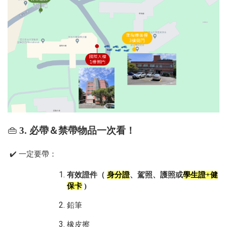
👜
3.
必帶＆禁帶物品一次看！
✔
️
一定要帶：
有效證件（
身分證
、駕照、護照或
學生證
+
健
保卡
)
鉛筆
橡皮擦