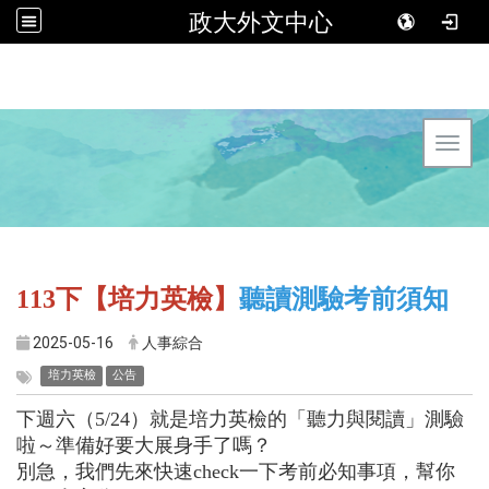
政大外文中心
Toggl
113
下【培力英檢】
聽讀測驗考前須知
2025-05-16
人事綜合
培力英檢
公告
下週六（5/24）就是培力英檢的「聽力與閱讀」測驗
啦～準備好要大展身手了嗎？
別急，我們先來快速check一下考前必知事項，幫你