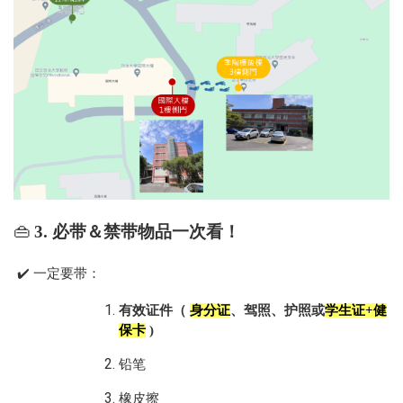
👜
3.
必带＆禁带物品一次看！
✔
️
一定要带：
有效证件（
身分证
、驾照、护照或
学生证
+
健
保卡
)
铅笔
橡皮擦