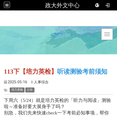
政大外文中心
Toggl
113
下【培力英检】
听读测验考前须知
2025-05-16
人事综合
培力英检
公告
下周六（5/24）就是培力英检的「听力与阅读」测验
啦～准备好要大展身手了吗？
别急，我们先来快速check一下考前必知事项，帮你