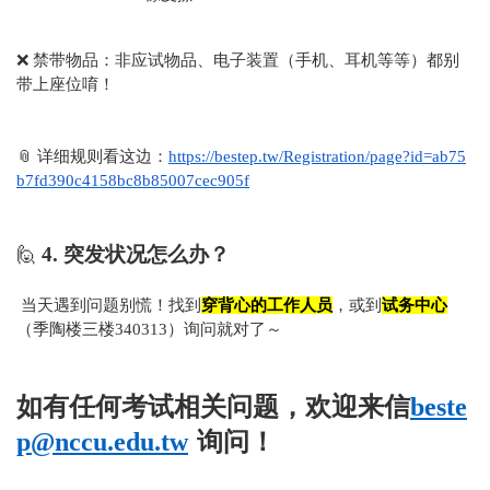
❌
禁带物品：非应试物品、电子装置（手机、耳机等等）都别
带上座位唷！
📎
详细规则看这边：
https://bestep.tw/Registration/page?id=ab75
b7fd390c4158bc8b85007cec905f
🙋
4.
突发状况怎么办？
当天遇到问题别慌！找到
穿背心的工作人员
，或到
试务中心
（季陶楼三楼
340313
）询问就对了～
如有任何考试相关问题，欢迎来信
beste
p@nccu.edu.tw
询问！