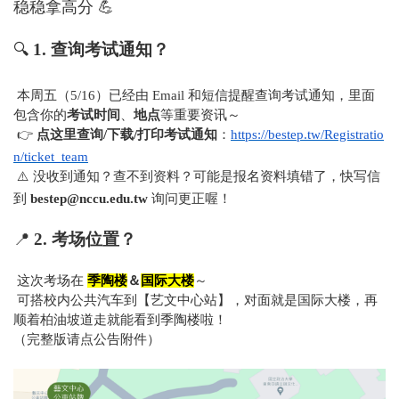
稳稳拿高分
💪
🔍
1.
查询考试通知？
本周五（5/16）已经由 Email 和短信提醒查询考试通知，里面
包含你的
考试时间
、
地点
等重要资讯～
👉
点这里查询/下载/打印考试通知
：
https://bestep.tw/Registratio
n/ticket_team
⚠
️
没收到通知？查不到资料？可能是报名资料填错了，快写信
到
bestep@nccu.edu.tw
询问更正喔！
📍
2.
考场位置？
这次考场在
季陶楼
＆
国际大楼
～
可搭校内公共汽车到【艺文中心站】，对面就是国际大楼，再
顺着柏油坡道走就能看到季陶楼啦！
（完整版请点公告附件）