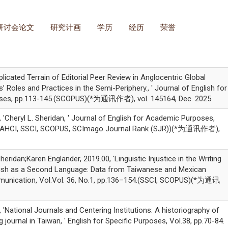
研讨会论文
研究计画
学历
经历
荣誉
ated Terrain of Editorial Peer Review in Anglocentric Global
’ Roles and Practices in the Semi-Periphery., ' Journal of English for
oses, pp.113-145.(SCOPUS)(*为通讯作者), vol. 145164, Dec. 2025
, 'Cheryl L. Sheridan, ' Journal of English for Academic Purposes,
12.(AHCI, SSCI, SCOPUS, SCImago Journal Rank (SJR))(*为通讯作者),
heridan;Karen Englander, 2019.00, 'Linguistic Injustice in the Writing
glish as a Second Language: Data from Taiwanese and Mexican
mmunication, Vol.Vol. 36, No.1, pp.136–154.(SSCI, SCOPUS)(*为通讯
, 'National Journals and Centering Institutions: A historiography of
 journal in Taiwan, ' English for Specific Purposes, Vol.38, pp.70-84.