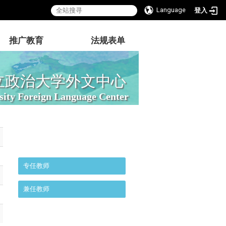
Language
登入
推广教育
法规表单
立政治大学外文中心
sity Foreign Language Center
:::
专任教师
兼任教师