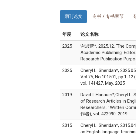
期刊论文
专书 / 专书章节
年度
论文名称
2025
谢思蕾*, 2025.12, 'The Complic
Academic Publishing: Editors
Research Publication Purp
2025
Cheryl L. Sheridan*, 2025.05
Vol.75, No.101501, pp.1-
vol. 141427, May. 2025
2019
David I. Hanauer*;Cheryl L. S
of Research Articles in En
Researchers, ' Written Co
作者), vol. 422990, 2019
2015
Cheryl L. Sheridan*, 2015.04
an English language teaching