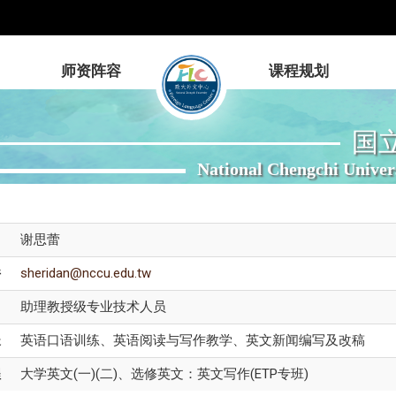
师资阵容
课程规划
国
National Chengchi Univer
谢思蕾
件
sheridan@nccu.edu.tw
助理教授级专业技术人员
长
英语口语训练、英语阅读与写作教学、英文新闻编写及改稿
程
大学英文(一)(二)、选修英文：英文写作(ETP专班)