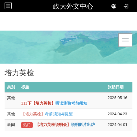
政大外文中心
Toggl
培力英检
类别
标题
张贴日期
其他
2025-05-16
113
下【培力英检】
听读测验考前须知
其他
【培力英检
】
考前须知与提醒
2024-04-23
新闻
【培力英检说明会】
说明影片出炉
2024-04-01
热门