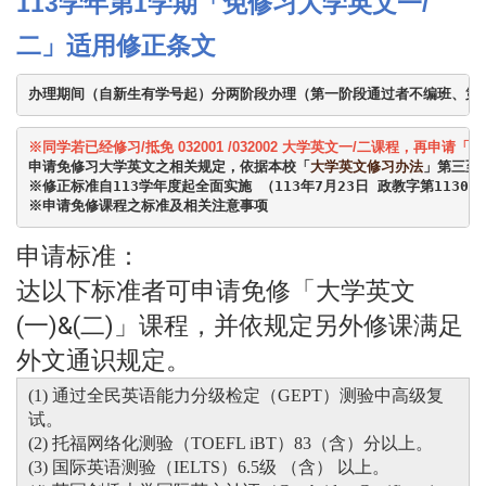
113学年第1学期「免修习大学英文一/
二」适用修正条文
办理期间（自新生有学号起）分两阶段办理（第一阶段通过者不编班、第
申请免修习大学英文之相关规定，依据本校「
大学英文修习办法
」第三至
※申请免修课程之标准及相关注意事项 
申请标准：
达以下标准者可申请免修「大学英文
(一)&(二)」课程，并依规定另外修课满足
外文通识规定。
(1)
通过全民英语能力分级检定（GEPT）测验中高级复
试。
(2) 托福网络化测验（TOEFL iBT
）83（含）分以上。
(3) 国际英语测验（IELTS）6.5级 （含） 以上。