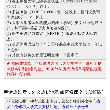
(4) 英国剑桥大学国际英文认证（Cambridge Certificate）
FCE Grade B（含）以上。
(5) 多益测验（TOEIC）860（含）分以上，且口说及写
作达330分（含）以上。
(6)
大学入学考试学科能力测验（学测）英文成绩达15
级
分，并于高中英语听力测验达A级分。
(7)
培力英语能力检定（BESTEP）听说读写皆达B2以
上。
(8)
英语为母语或曾于全英语授课高中或大学就读一年以
上之学生。
(9) 其他有效英文程度证明文件，个案审理。
★ 检附成绩单上之应试者姓名若为英文拼音，请检附护
照影本以利姓名对照。★ 国外学历或成绩单等请依规定
检附外馆证明。
申请通过者，外文通识课程如何修课？（
图解版
）
不论您以哪一种方式提出申请，您都会收到外文中心
寄
发「免修习大学英文资格注记」通知至「学号＠