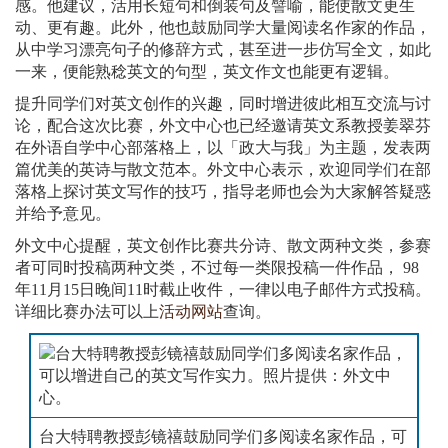
感。他建议，活用长短句和倒装句及譬喻，能使散文更生
动、更有趣。此外，他也鼓励同学大量阅读名作家的作品，
从中学习漂亮句子的修辞方式，甚至进一步仿写全文，如此
一来，便能熟稔英文的句型，英文作文也能更有逻辑。
提升同学们对英文创作的兴趣，同时增进彼此相互交流与讨
论，配合这次比赛，外文中心也已经邀请英文系教授姜翠芬
在外语自学中心部落格上，以「政大与我」为主题，发表两
篇优美的英诗与散文范本。外文中心表示，欢迎同学们在部
落格上探讨英文写作的技巧，指导老师也会为大家解答疑惑
并给予意见。
外文中心提醒，英文创作比赛共分诗、散文两种文类，参赛
者可同时投稿两种文类，不过每一类限投稿一件作品， 98
年11月15日晚间11时截止收件，一律以电子邮件方式投稿。
详细比赛办法可以上
活动网站
查询。
台大特聘教授彭镜禧鼓励同学们多阅读名家作品，可