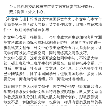
台大特聘教授彭镜禧主讲英文散文欣赏与写作课程。
照片提供：外文中心。
【外文中心讯】培养政大学生国际竞争力，外文中心本学年
度举办第一届「政大与我」英文创作比赛，目前正在征求稿
件中，欢迎同学们踊跃参与
外文中心表示，根据统计，今年度政大新生参加指考和学测
英文科成绩达顶标和前标比例高达97%，激励同学们更进一
步尝试英文创作，外文中心祭出总奖金五万元举办比赛，让
同学们可以发挥想像空间，同时磨练英文写作技巧。
外文中心强调，这项比赛开放全校同学参与，不论是大学
部、硕士班及博士班学生都可以报名。目前包括外交系、广
电系、财管系、社会系、英文系、公行系、经济系等学生都
已经陆续缴件。除了本国同学外，也欢迎国际学生参赛，比
赛分为「英语为母语者组」和「英语为外语者组」。
鼓励同学们更认识英文创作，外文中心稍早已经邀请台湾大
学戏剧学系及外国语文学系特聘教授彭镜禧，政大英文系退
休教授夏燕生分别主讲英文散文与新诗创作。彭教授强调，
散文不是一种随意的文学，也像诗一样具有音韵及修辞的美