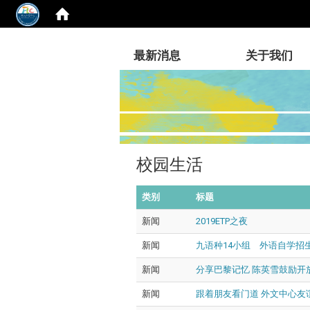
:::
最新消息
关于我们
校园生活
类别
标题
新闻
2019ETP之夜
新闻
九语种14小组 外语自学招
新闻
分享巴黎记忆 陈英雪鼓励开
新闻
跟着朋友看门道 外文中心友