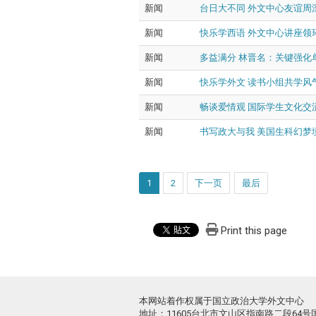
新闻
台日大不同 外文中心友谊周
新闻
快乐学西语 外文中心讲座领
新闻
多益满分 林晋名：关键强化
新闻
快乐学外文 读书小组共学风
新闻
畅谈爱情观 国际学生文化交
新闻
书写政大与我 美国生科幻梦
1
2
下一页
最后
Print this page
本网站着作权属于国立政治大学外文中心
地址：11605台北市文山区指南路二段64号国