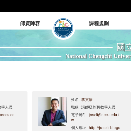
師資陣容
課程規劃
國
National Chengchi Univer
姓名
:
李文康
教學人員
職稱
: 講師級約聘教學人員
@nccu.ed
電子郵件
:
joseli@nccu.edu.t
w
個人網址
:
http://jose-li.blogs