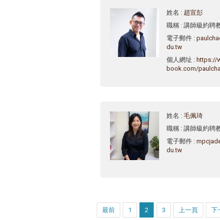
姓名
:
趙宣彭
職稱
: 講師級約聘
電子郵件
:
paulch
du.tw
個人網址
:
https:/
book.com/paulcha
姓名
:
毛佩琦
職稱
: 講師級約聘
電子郵件
:
mpcjad
du.tw
最前
1
2
3
上一頁
下