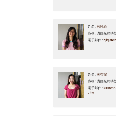
姓名
:
郭曉蓉
職稱
: 講師級約聘
電子郵件
:
hjk@ncc
姓名
:
黃杏妃
職稱
: 講師級約聘
電子郵件
:
kirsten
u.tw