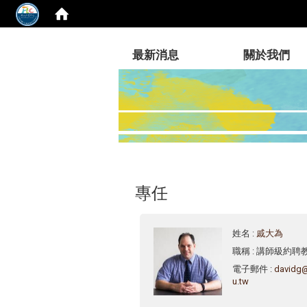
:::
最新消息
關於我們
專任
姓名
:
戚大為
職稱
: 講師級約聘
電子郵件
:
davidg
u.tw