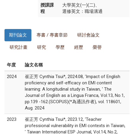
授課課
大學英文(一)(二)、
程
選修英文：職場溝通
期刊論文
專書 / 專書章節
研討會論文
研究計畫
研究
學歷
經歷
榮譽
年度
論文名稱
2024
崔正芳 Cynthia Tsui*, 2024.08, 'Impact of English
proficiency and self-efficacy on EMI content
learning: A longitudinal study in Taiwan, ' The
Journal of English as a Lingua Franca, Vol.13, No.1,
pp.139 -162.(SCOPUS)(*為通訊作者), vol. 118601,
Aug. 2024
2023
崔正芳 Cynthia Tsui*, 2023.12, 'Teacher
professional vulnerability in EMI contexts in Taiwan,
' Taiwan International ESP Journal, Vol.14, No.2,