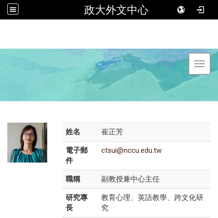
政大外文中心
Toggl
姓名
崔正芳
電子郵
ctsui@nccu.edu.tw
件
職稱
副教授兼中心主任
研究專
教育心理、英語教學、跨文化研
長
究