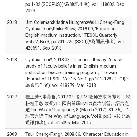
pp.1-32.(SCOPUS)(*為通訊作者), vol. 118602, Dec.
2023
2018
Jim Coleman;Kristina Hultgren;Wei Li;Cheng-Fang
Cynthia Tsui*;Philip Shaw, 2018.09, 'Forum on
English-medium instruction, ' TESOL Quarterly,
Vol.52, No.3, pp.701-720.(SSCI)(*為通訊作者), vol.
420691, Sep. 2018
2018
Cynthia Tsui*, 2018.03, 'Teacher efficacy: A case
study of faculty beliefs in an English-medium
instruction teacher training program., ' Taiwan
Journal of TESOL, Vol.15, No.1, pp.101-128.(THCI)(*
為通訊作者), vol. 418979, Mar. 2018
2017
崔正芳*;車蓓群, 2017.03, '以EMI教師需求為導向，深
耕種子教師潛力：國內首屆EMI師資培訓營。語言之
道The Way of Language, 8 (March 2017): 31-36。, '
語言之道 The Way of Language, Vol.8, pp.31-36.(*為
通訊作者), vol. 415096, Mar. 2017
2008
Tsui, Cheng-Fang*, 2008.06, 'Character Education in