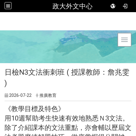
政大外文中心
Toggl
日檢N3文法衝刺班 ( 授課教師：詹兆雯
)
2026-07-22
推廣教育
《教學目標及特色》
用10週幫助考生快速有效地熟悉Ｎ3文法。
除了介紹課本的文法重點，亦會輔以歷屆文