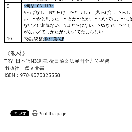
9
<
句型
103~113>
V
っぱなし、
N
だらけ、〜たりして（和らげ）、
N
らし
い、〜かと思った、〜とか〜とか、〜ついでに、〜に
ない／に相違ない、
N
ほど〜はない、
N
ぬきで、〜てし
がない／てしかたがない／てたまらない
10
(
敬語統整)
教材第8課
《教材》
TRY! 日本語N3達陣: 從日檢文法展開全方位學習
出版社：眾文圖書
ISBN：978-9575325558
Print this page