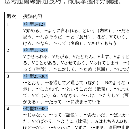
法考題磨練解題技巧，徹底掌握得分關鍵。
週次
授課
內
容
1
<
句型
1~12>
V
始める、〜ように言われる、という（内容）、〜だ
思う、〜なさそうだ、〜と（意外）、ほど、
V
ていく
ける、〜なら、〜って（名前）、
V
させてもらう
2
<
句型
13~24>
V
させられる、
V
たがる、
V
たとたん、
V
出す、
V
よう
る、
V
ことがある、
V
させておく、
V
られてしまう、〜
って（手段）、〜に対して、〜ため（原因）、〜につ
3
<
句型
25~36>
〜とおり、〜を通して／通じて（媒介）、
N
のような
示）、〜によれば、〜ということだ（伝聞）、〜につ
て、
V
て（い）る、
V
なきゃ、〜っけ、〜たりして（可
がある）、〜たって、〜に決まっている
4
<
句型
37~48>
〜じゃない、〜って（話題）、〜みたいだ、〜ばよか
た、
V
てばかり、〜ように（比況）、
A
はもちろん
B
も
ほど〜ない、〜かわりに、
V
ずに、〜まま、連用中止