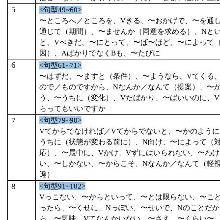
5
<
句型
49~60>
〜ところへ／ところを、
V
きる、〜おかげで、
〜を通
通じて（期間）、〜ませんか（同意を求める）、
N
と
と、
V
べきだ、〜にとって、〜ば〜ほど、〜によって
因）、
A
ばかりでなく
B
も、〜たびに
6
<
句型
61~71>
〜はずだ、〜ますと（条件）、〜ようなら、
V
てくる
ので／ものですから、
N
なんか／なんて（提案）、〜
う、〜うちに（変化）、
V
たばかり、〜ばいいのに、
V
らってもいいですか
7
<
句型
79~90>
V
てからでなければ／
V
てからでないと、〜かのように
うちに（状態が変わる前に）、
N
向け、〜によって（
応）、〜最中に、
V
かけ、
V
ずにはいられない、〜わけ
い、〜しかない、〜からこそ、
N
なんか／なんて（軽
遜）
8
<
句型
91~102>
V
っこない、〜からといって、〜とは限らない、〜こ
ったら、〜くせに、
N
っぽい、〜せいで、
N
のことだか
ら、〜気味、
V
てなんかいない、〜さえ、〜くらい〜