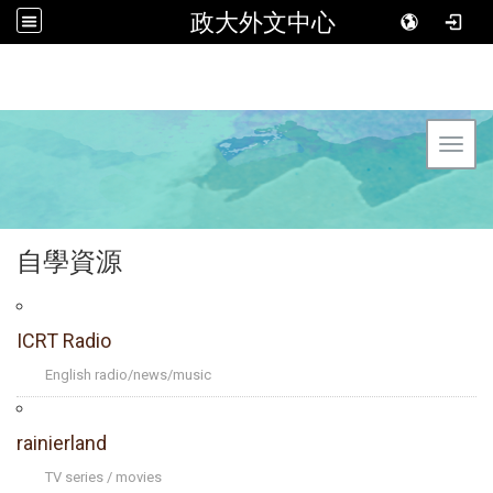
政大外文中心
Toggl
自學資源
ICRT Radio
English radio/news/music
rainierland
TV series / movies