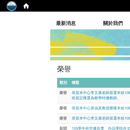
:::
最新消息
關於我們
榮譽
類別
標題
榮譽
恭賀本中心李文康老師當選本校108學
依規定獲選為教學特優教師。
榮譽
恭賀本中心黃淑真教授榮獲本校10
榮譽
恭賀本中心李文康老師當選本校10
新聞
105學年研究優良獎 外語學院外