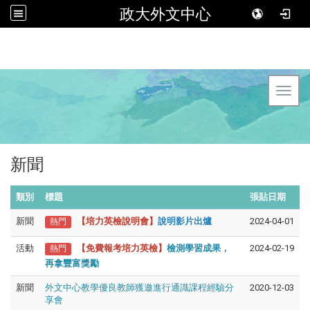
政大外文中心
Toggl
新聞
類別
標題
張貼日期
新聞
【培力英檢說明會】
說明影片出爐
2024-04-01
熱門
活動
【免費報考培力英檢】
檢測學習成果，
2024-02-19
熱門
再拿豐富獎勵
新聞
外文中心教學優良教師獲邀進行通識課程經驗分
2020-12-03
享會