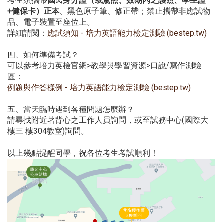
考生須攜帶
國民身分證（或駕照、效期內之護照、學生證
+健保卡）正本
、黑色原子筆、修正帶；禁止攜帶非應試物
品、電子裝置至座位上。
詳細請閱：
應試須知 - 培力英語能力檢定測驗 (bestep.tw)
四、如何準備考試？
可以參考培力英檢官網>教學與學習資源>口說/寫作測驗
區：
例題與作答樣例 - 培力英語能力檢定測驗 (bestep.tw)
五、當天臨時遇到各種問題怎麼辦？
請尋找附近著背心之工作人員詢問，或至試務中心(國際大
樓三 樓304教室)詢問。
以上幾點提醒同學，祝各位考生考試順利！