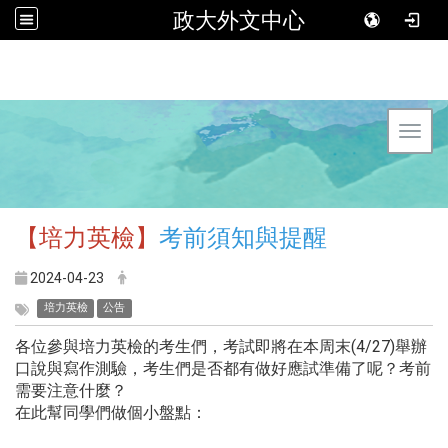
政大外文中心
Toggl
【培力英檢
】
考前須知與提醒
2024-04-23
培力英檢
公告
各位參與培力英檢的考生們，考試即將在本周末(4/27)舉辦
口說與寫作測驗，考生們是否都有做好應試準備了呢？考前
需要注意什麼？
在此幫同學們做個小盤點：