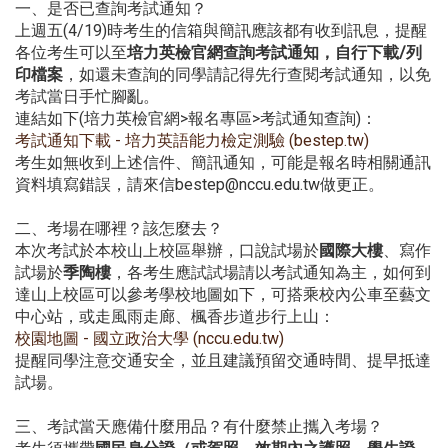
一、是否已查詢考試通知？
上週五(4/19)時考生的信箱與簡訊應該都有收到訊息，提醒
各位考生可以至
培力英檢官網查詢考試通知，自行下載/列
印檔案
，如還未查詢的同學請記得先行查閱考試通知，以免
考試當日手忙腳亂。
連結如下(培力英檢官網>報名專區>考試通知查詢)：
考試通知下載 - 培力英語能力檢定測驗 (bestep.tw)
考生如無收到上述信件、簡訊通知，可能是報名時相關通訊
資料填寫錯誤，請來信bestep@nccu.edu.tw做更正。
二、考場在哪裡？該怎麼去？
本次考試於本校山上校區舉辦，口說試場於
國際大樓
、寫作
試場於
季陶樓
，各考生應試試場請以考試通知為主，如何到
達山上校區可以參考學校地圖如下，可搭乘校內公車至藝文
中心站，或走風雨走廊、楓香步道步行上山：
校園地圖 - 國立政治大學 (nccu.edu.tw)
提醒同學注意交通安全，並且建議預留交通時間、提早抵達
試場。
三、考試當天應備什麼用品？有什麼禁止攜入考場？