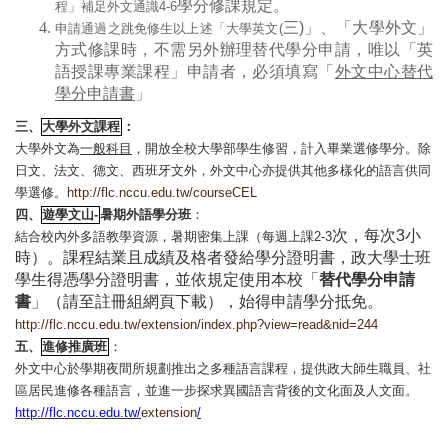
學分修課規定。
程」補足外文通識4-6
三)
」、「大學外文」
申請通過之跳免修生以上述「大學英文(
方式修課時，不需另外辦理替代學分申請，唯以「英
語授課專業課程」申請者，必須填寫「
外文中心替代
學分申請書
」
三、
大學外文課程
：
大學外文為
一般科目
，開放全校大學部學生修習，計入畢業選修學分。除
日文、法文、德文、西班牙文外，外文中心亦提供其他多樣化的語言供同
學選修。
http://flc.nccu.edu.tw/courseCEL
四、
遊學文山-
暑期外語學分班
：
小
次，每次3
結合校內外多語教學資源，暑期密集上課（每週上課2-3
時）。課程結業且成績及格者發給學分證明書，政大學士班
學生得憑學分證明書，並依規定使用本校「
替代學分申請
書
」（請至註冊組網頁下載），始得申請學分抵免。
http://flc.nccu.edu.tw/extension/index.php?view=read&nid=244
五、
進修推廣班
：
外文中心於學期夜間所規劃推出之多種語言課程，提供政大師生職員、社
區居民進修各種語言，並進一步探求異國語言背後的文化面及人文面。
http://flc.nccu.edu.tw/
extension
/