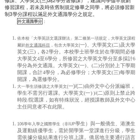
修課、大學英文(三)為2學分選修課），建議同學儘早規劃
修習課程，若未及時依舊制規定修畢之同學，將必須修習新
制3學分課程以滿足外文通識學分之規定。
外文通識學分
：
依本校「大學英語文選課辦法」第二條第一項規定，大學英文課程
一)
、大學英文(二)及大學
屬於
外文通識科目
，包含大學英文(
英文(三)，各2學分。本校學士班學生於在學期間必修
大學英文4至6學分，所修習之大學英文學分至多採計6
學分為外文通識。大學英文(一)、(二)分別於上下學期
開課，合計4學分，為必修學分；大學英文(三)每學期
開課，為選修學分。
一)/(
二)由外文中心分派編班，
大一學生須修讀之大學英文(
學生不需另行選課。大學英文(一) )/(二)原則上禁止跨
時段/院選課，如有特殊狀況，經授課教師及外文中心
主任同意者不在此限。
學生）與一般僑生、港澳生
106
學年入學之國際學生（非IUP
及運動績優學生，需於開學第一堂課進行分級，學生
需依據分級結果進行分班上課。僑居地主要通行語言