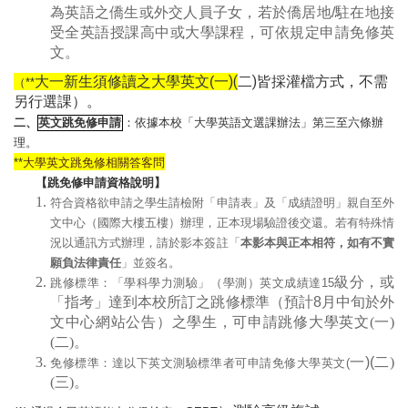
為英語之僑生或外交人員子女，若於僑居地/
駐在地接
受全英語授課高中或大學課程，可依規定申請免修英
文。
一)(
二)皆採灌檔方式，不需
大一新生須修讀之大學英文(
（**
另行選課）。
二、
英文跳免修申請
：依據本校「大學英語文選課辦法」第三至六條辦
理。
**
大學英文跳免修相關答客問
【跳免修申請資格說明】
符合資格欲申請之學生請檢附「申請表」及「成績證明」親自至外
文中心（國際大樓五樓）辦理，正本現場驗證後交還。若有特殊情
況以通訊方式辦理，請於影本簽註「
本影本與正本相符，如有不實
願負法律責任
」
並簽名。
級分，或
跳修標準：「學科學力測驗」（學測）英文成績達15
「指考」達到本校所訂之跳修標準（預計8
月中旬於外
文中心網站公告）之學生，可申請跳修大學英文(一)
(二)。
一)(
二)
免修標準：達以下英文測驗標準者可申請免修大學英文(
(三)。