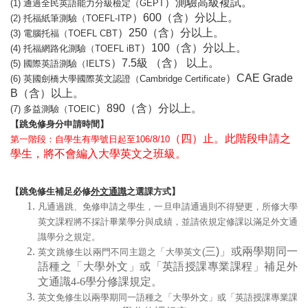
）測驗高級複試。
(1)
通過全民英語能力分級檢定（GEPT
（含）分以上。
）600
(2)
托福紙筆測驗（TOEFL-ITP
（含）分以上。
）250
(3)
電腦托福（TOEFL CBT
（含）分以上。
）100
(4)
托福網路化測驗（TOEFL iBT
級 （含） 以上。
）7.5
(5)
國際英語測驗（IELTS
）CAE Grade
(6)
英國劍橋大學國際英文認證（Cambridge Certificate
（含）以上。
B
（含）分以上。
）890
(7)
多益測驗（TOEIC
【跳免修身分申請時間】
（四）止。此階段申請之
第一階段：自學生有學號日起至106/8/10
學生，將不會編入大學英文之班級。
【跳免修生補足必修
外文通識
之選課方式】
凡通過跳、免修申請之學生，一旦申請通過則不得變更，所修大學
英文課程將不採計畢業學分與成績，並請依規定修課以滿足外文通
識學分之規定。
三)
」或兩學期同一
英文跳修生以兩門不同主題之「大學英文(
語種之「大學外文」或「英語授課專業課程」補足外
文通識4-6學分修課規定。
英文免修生以兩學期同一語種之「大學外文」或「英語授課專業課