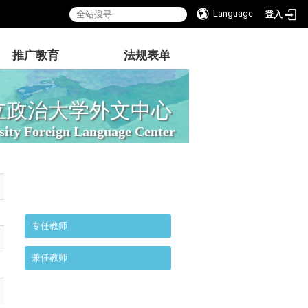
Language
登入
推广教育
法规表单
立政治大学外文中心
sity Foreign Language Center
:::
专任教师
兼任教师