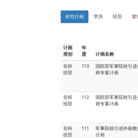
研究计画
学历
经历
荣
计画
年
类别
度
计画名称
非科
113
国防部军事院校引进
技部
师专案计画
非科
112
国防部军事院校引进
技部
师专案计画
非科
111
军事院校引进外籍教
技部
计画