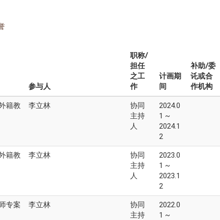
誉
职称/
担任
补助/委
之工
计画期
讬或合
参与人
作
间
作机构
外籍教
李立林
协同
2024.0
主持
1 ~
人
2024.1
2
外籍教
李立林
协同
2023.0
主持
1 ~
人
2023.1
2
师专案
李立林
协同
2022.0
主持
1 ~