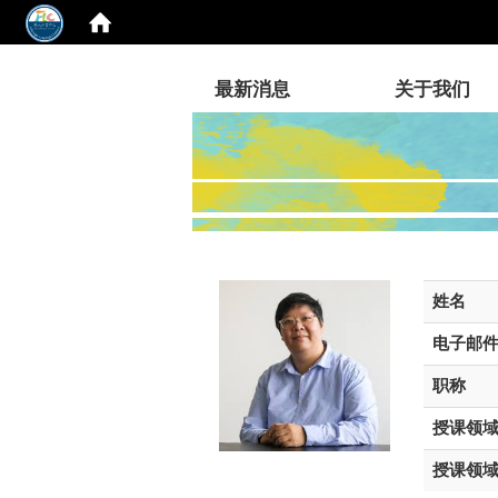
:::
最新消息
关于我们
姓名
电子邮
职称
授课领
授课领