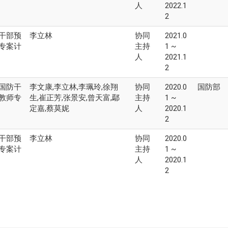
人
2022.1
2
干部预
李立林
协同
2021.0
专案计
主持
1 ~
人
2021.1
2
国防干
李文康,李立林,李珮玲,徐翔
协同
2020.0
国防部
教师专
生,崔正芳,张景安,曾天富,鄢
主持
1 ~
定嘉,蔡莫妮
人
2020.1
2
干部预
李立林
协同
2020.0
专案计
主持
1 ~
人
2020.1
2