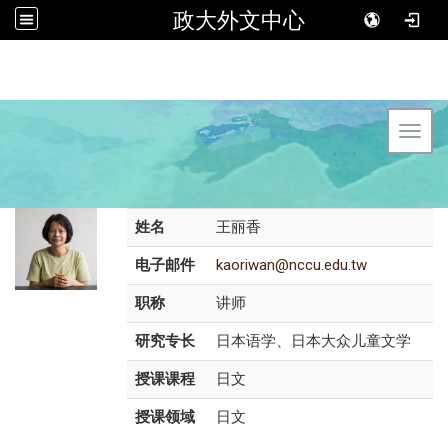
政大外文中心
Toggl
姓名
王丽香
电子邮件
kaoriwan@nccu.edu.tw
职称
讲师
研究专长
日本语学、日本大众儿童文学
授课课程
日文
授课领域
日文