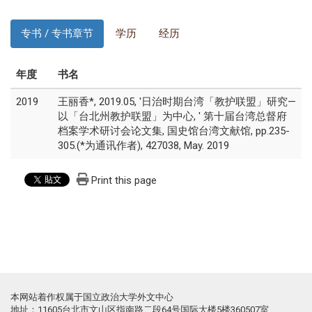
专书 / 专书章节
学历
经历
年度
书名
2019
王丽香*, 2019.05, '日治时期台湾「教护联盟」研究—
以「台北州教护联盟」为中心, ' 第十届台湾总督府
档案学术研讨会论文集, 国史馆台湾文献馆, pp.235-
305.(*为通讯作者), 427038, May. 2019
Print this page
本网站着作权属于国立政治大学外文中心
地址：11605台北市文山区指南路二段64号国际大楼5楼360507室