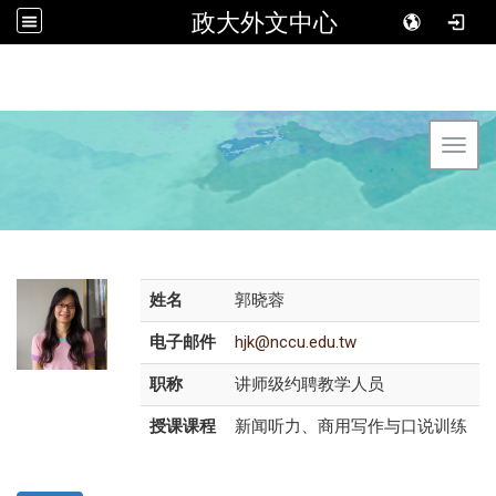
政大外文中心
Toggl
姓名
郭晓蓉
电子邮件
hjk@nccu.edu.tw
职称
讲师级约聘教学人员
授课课程
新闻听力、商用写作与口说训练