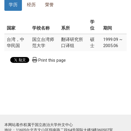
学历
经历
荣誉
学
国家
学校名称
系所
位
期间
台湾，中
国立台湾师
翻译研究所
硕
1999.09 ~
华民国
范大学
口译组
士
2005.06
Print this page
本网站着作权属于国立政治大学外文中心
地址：11605台北市文山区指南路二段64号国际大楼5楼360507室