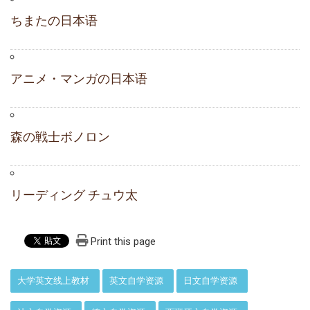
ちまたの日本语
アニメ・マンガの日本语
森の戦士ボノロン
リーディング チュウ太
Print this page
:::
大学英文线上教材
英文自学资源
日文自学资源