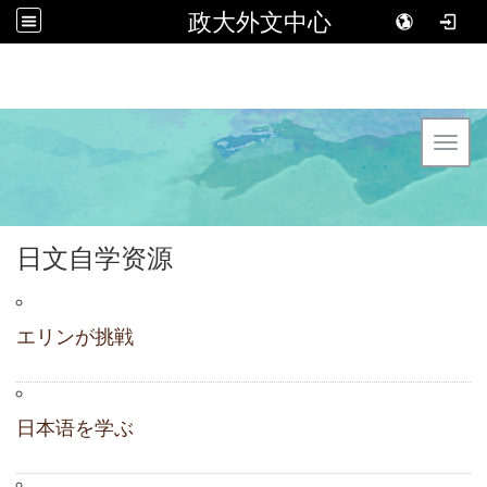
政大外文中心
Toggl
日文自学资源
エリンが挑戦
日本语を学ぶ