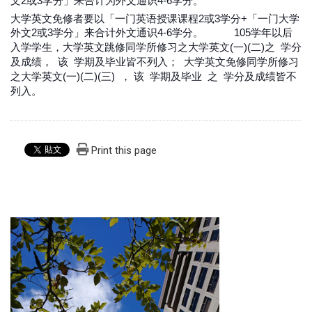
文2或3学分」来合计为外文通识4-6学分。
大学英文免修者要以「一门英语授课课程2或3学分+「一门大学
外文2或3学分」来合计外文通识4-6学分。
105学年以后
入学学生，大学英文跳修同学所修习之大学英文(一)(二)之
学分
及成绩，
该
学期及毕业
皆不列入；
大学英文免修同学所修习
之大学英文(一)(二)(三)
，
该
学期及毕业
之
学分及成绩
皆不
列入。
Print this page