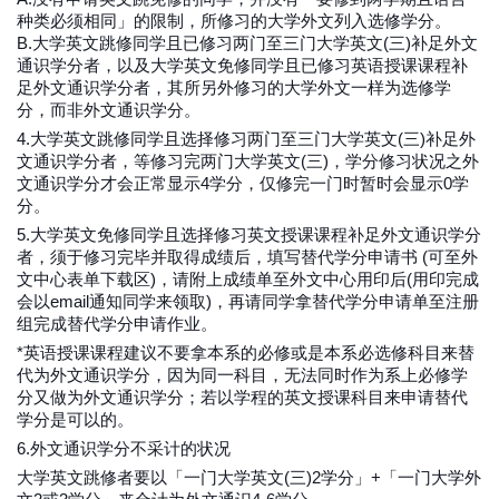
种类必须相同」的限制，所修习的大学外文列入选修学分。
B.大学英文跳修同学且已修习两门至三门大学英文(三)补足外文
通识学分者，以及大学英文免修同学且已修习英语授课课程补
足外文通识学分者，其所另外修习的大学外文一样为选修学
分，而非外文通识学分。
4.大学英文跳修同学且选择修习两门至三门大学英文(三)补足外
文通识学分者，等修习完两门大学英文(三)，学分修习状况之外
文通识学分才会正常显示4学分，仅修完一门时暂时会显示0学
分。
5.大学英文免修同学且选择修习英文授课课程补足外文通识学分
者，须于修习完毕并取得成绩后，填写替代学分申请书 (可至外
文中心表单下载区)，请附上成绩单至外文中心用印后(用印完成
会以email通知同学来领取)，再请同学拿替代学分申请单至注册
组完成替代学分申请作业。
*英语授课课程建议不要拿本系的必修或是本系必选修科目来替
代为外文通识学分，因为同一科目，无法同时作为系上必修学
分又做为外文通识学分；若以学程的英文授课科目来申请替代
学分是可以的。
6.外文通识学分不采计的状况
大学英文跳修者要以「一门大学英文(三)2学分」+「一门大学外