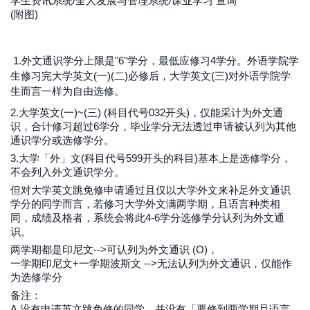
学生资讯系统/全人发展与管理系统/课业学习 查询
(附图)
1.外文通识学分上限是"6"学分，最低应修习4学分。外语学院学
生修习完大学英文(一)(二)必修后，大学英文(三)对外语学院学
生而言一样为自由选修。
2.大学英文(一)~(三) (科目代号032开头)，仅能采计为外文通
识，合计修习超过6学分，毕业学分无法透过申请被认列为其他
通识学分或选修学分。
3.大学「外」文(科目代号599开头的科目)基本上是选修学分，
不会列入外文通识学分。
但对大学英文跳免修申请通过且仅以大学外文来补足外文通识
学分的同学而言，若修习大学外文满两学期，且语言种类相
同，成绩及格者，系统会将此4-6学分选修学分认列为外文通
识。
两学期都是印尼文-->可认列为外文通识 (O)，
一学期印尼文+一学期波斯文 -->无法认列为外文通识，仅能作
为选修学分
备注：
A.没有申请英文跳免修的同学，并没有「要修到两学期且语言