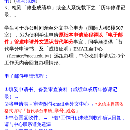
书
）(
填写范例
)
3、检附「修业成绩单」或全人系统载下之「历年修课记
录」。
学生可于办公时间亲至外文中心申办（国际大楼5楼507
室），另为便利学生申请
原纸本申请流程得以「电子邮
件」管道申请外文通识替代学分
事宜，同学须提供「替
代学分申请书」及「成绩证明」EMAIL
至中心
）
远距办理，中心收到申请后2-3个
（flcenter@nccu.edu.tw
工作天内会回复办理情形。
电子邮件申请流程：
①
填妥申请书、备妥审查资料（成绩单或历年修课记
→
录）
→
②
将申请表＋审查附件email至外文中心
*
来信主旨请依
学号_姓名」
格式填写「替代学分申请_
→
③
中心回复收件。
工作日仍未收到收件确认回复，
*
若3
请与中心联系避免遗漏