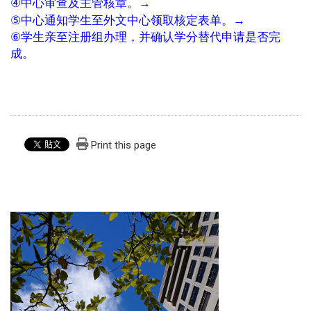
→
④
中心审查及主管核章。
→
⑤
中心通知学生至外文中心领取核定表单
。
⑥
学生亲至注册组办理，并确认学分替代申请是否完
成。
Print this page