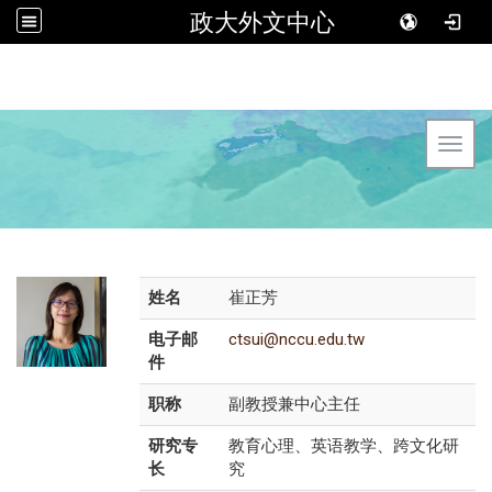
政大外文中心
Toggl
姓名
崔正芳
电子邮
ctsui@nccu.edu.tw
件
职称
副教授兼中心主任
研究专
教育心理、英语教学、跨文化研
长
究