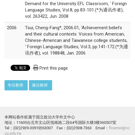
Demand for the University EFL Classroom, ' Foreign
Language Studies, Vol.8, pp.83-101.(*为通讯作者),
vol. 263422, Jun. 2008
2006
Tsui, Cheng-Fang*, 2006.01, 'Achievement beliefs
and their cultural contexts: Voices from American,
Chinese-American and Taiwanese college students,
' Foreign Language Studies, Vol.3, pp.141-172.(*为通
讯作者), vol. 198848, Jan. 2006
Print this page
:::
专任教师
兼任教师
本网站着作权属于国立政治大学外文中心
地址：11605台北市文山区指南路二段64号国际大楼5楼360507室
Tel：(02)2939-3091转63007 Fax：(02)2938-7363 Email：
flcenter@nc
cu.edu.tw