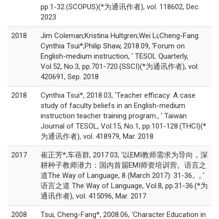
pp.1-32.(SCOPUS)(*为通讯作者), vol. 118602, Dec.
2023
2018
Jim Coleman;Kristina Hultgren;Wei Li;Cheng-Fang
Cynthia Tsui*;Philip Shaw, 2018.09, 'Forum on
English-medium instruction, ' TESOL Quarterly,
Vol.52, No.3, pp.701-720.(SSCI)(*为通讯作者), vol.
420691, Sep. 2018
2018
Cynthia Tsui*, 2018.03, 'Teacher efficacy: A case
study of faculty beliefs in an English-medium
instruction teacher training program., ' Taiwan
Journal of TESOL, Vol.15, No.1, pp.101-128.(THCI)(*
为通讯作者), vol. 418979, Mar. 2018
2017
崔正芳*;车蓓群, 2017.03, '以EMI教师需求为导向，深
耕种子教师潜力：国内首届EMI师资培训营。语言之
道The Way of Language, 8 (March 2017): 31-36。, '
语言之道 The Way of Language, Vol.8, pp.31-36.(*为
通讯作者), vol. 415096, Mar. 2017
2008
Tsui, Cheng-Fang*, 2008.06, 'Character Education in