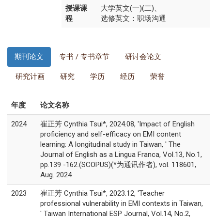
授课课
大学英文(一)(二)、
程
选修英文：职场沟通
期刊论文
专书 / 专书章节
研讨会论文
研究计画
研究
学历
经历
荣誉
年度
论文名称
2024
崔正芳 Cynthia Tsui*, 2024.08, 'Impact of English
proficiency and self-efficacy on EMI content
learning: A longitudinal study in Taiwan, ' The
Journal of English as a Lingua Franca, Vol.13, No.1,
pp.139 -162.(SCOPUS)(*为通讯作者), vol. 118601,
Aug. 2024
2023
崔正芳 Cynthia Tsui*, 2023.12, 'Teacher
professional vulnerability in EMI contexts in Taiwan,
' Taiwan International ESP Journal, Vol.14, No.2,