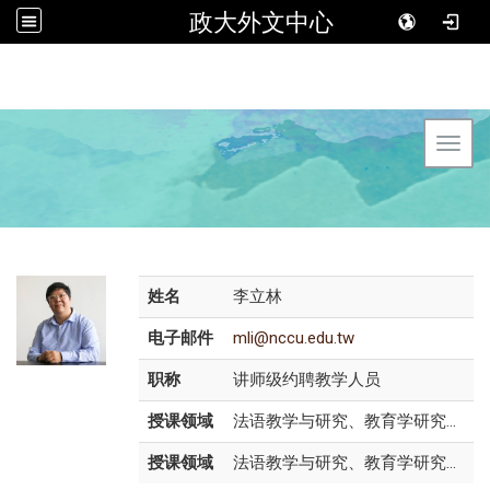
政大外文中心
Toggl
姓名
李立林
电子邮件
mli@nccu.edu.tw
职称
讲师级约聘教学人员
授课领域
法语教学与研究、教育学研究...
授课领域
法语教学与研究、教育学研究...