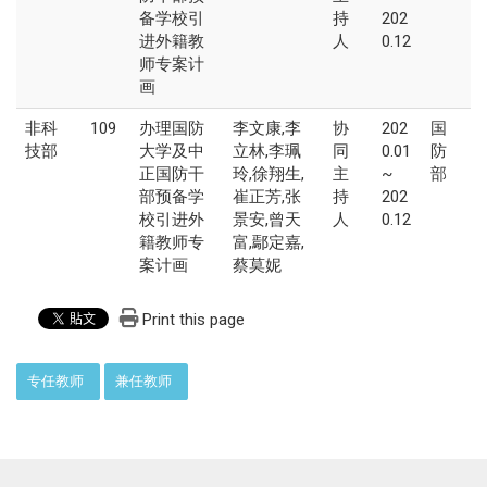
备学校引
持
202
进外籍教
人
0.12
师专案计
画
非科
109
办理国防
李文康,李
协
202
国
技部
大学及中
立林,李珮
同
0.01
防
正国防干
玲,徐翔生,
主
~
部
部预备学
崔正芳,张
持
202
校引进外
景安,曾天
人
0.12
籍教师专
富,鄢定嘉,
案计画
蔡莫妮
Print this page
:::
专任教师
兼任教师