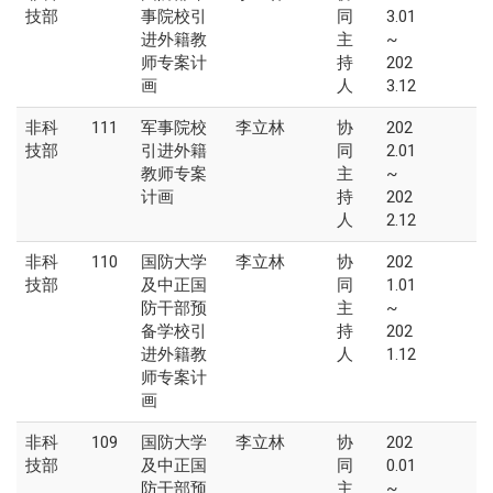
技部
事院校引
同
3.01
进外籍教
主
~
师专案计
持
202
画
人
3.12
非科
111
军事院校
李立林
协
202
技部
引进外籍
同
2.01
教师专案
主
~
计画
持
202
人
2.12
非科
110
国防大学
李立林
协
202
技部
及中正国
同
1.01
防干部预
主
~
备学校引
持
202
进外籍教
人
1.12
师专案计
画
非科
109
国防大学
李立林
协
202
技部
及中正国
同
0.01
防干部预
主
~