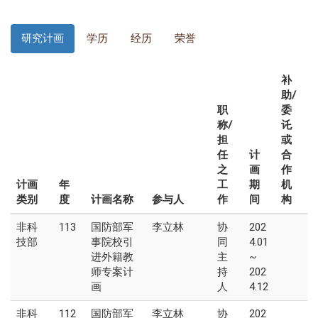
研究计画
学历
经历
荣誉
补
助/
职
委
称/
讬
担
或
任
计
合
之
画
作
计画
年
工
期
机
类别
度
计画名称
参与人
作
间
构
非科
113
国防部军
李立林
协
202
技部
事院校引
同
4.01
进外籍教
主
~
师专案计
持
202
画
人
4.12
非科
112
国防部军
李立林
协
202