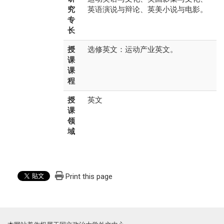
究
英语演说与辩论、英美小说与电影。
专
长
授
选修英文：运动产业英文。
课
课
程
授
英文
课
领
域
Print this page