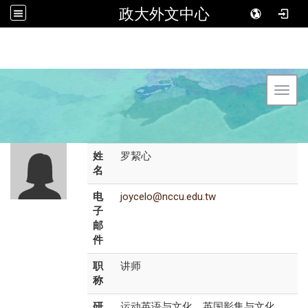
政大外文中心
Toggl
姓
罗絜心
名
电
joycelo@nccu.edu.tw
子
邮
件
职
讲师
称
研
运动英语与文化、英国影集与文化、