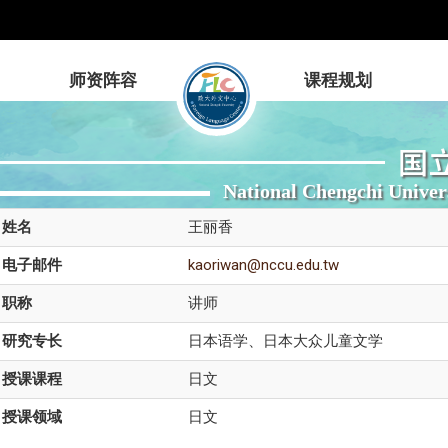
师资阵容
课程规划
国
National Chengchi Univer
姓名
王丽香
电子邮件
kaoriwan@nccu.edu.tw
职称
讲师
研究专长
日本语学、日本大众儿童文学
授课课程
日文
授课领域
日文