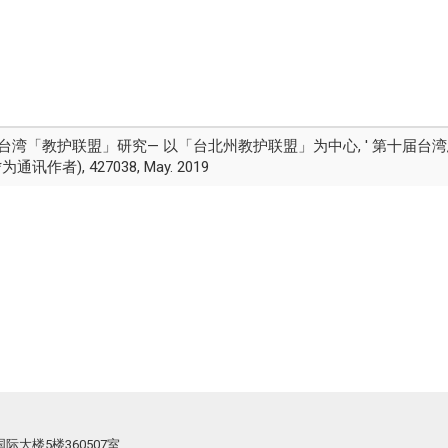
'日治时期台湾「教护联盟」研究— 以「台北州教护联盟」为中心, ' 第十
为通讯作者), 427038, May. 2019
际大楼5楼360507室