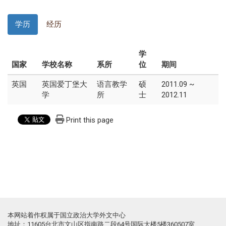
学历
经历
学
国家
学校名称
系所
位
期间
英国
英国爱丁堡大
语言教学
硕
2011.09 ~
学
所
士
2012.11
Print this page
本网站着作权属于国立政治大学外文中心
地址：11605台北市文山区指南路二段64号国际大楼5楼360507室