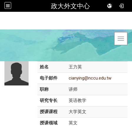
政大外文中心
Toggl
姓名
王力英
电子邮件
cianying@nccu.edu.tw
职称
讲师
研究专长
英语教学
授课课程
大学英文
授课领域
英文