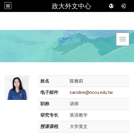
政大外文中心
Toggl
姓名
陈雅莉
电子邮件
caroline@nccu.edu.tw
职称
讲师
研究专长
英语教学
授课课程
大学英文