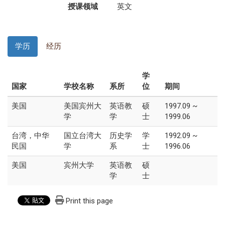
授课领域
英文
学历
经历
学
国家
学校名称
系所
位
期间
美国
美国宾州大
英语教
硕
1997.09 ~
学
学
士
1999.06
台湾，中华
国立台湾大
历史学
学
1992.09 ~
民国
学
系
士
1996.06
美国
宾州大学
英语教
硕
学
士
Print this page