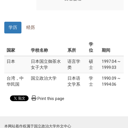
学历
经历
学
国家
学校名称
系所
位
期间
日本
日本国立御茶水
语言学
硕
1997.04 ~
女子大学
类
士
1999.03
台湾，中
国立政治大学
日本语
学
1990.09 ~
华民国
文学系
士
1994.06
Print this page
本网站着作权属于国立政治大学外文中心