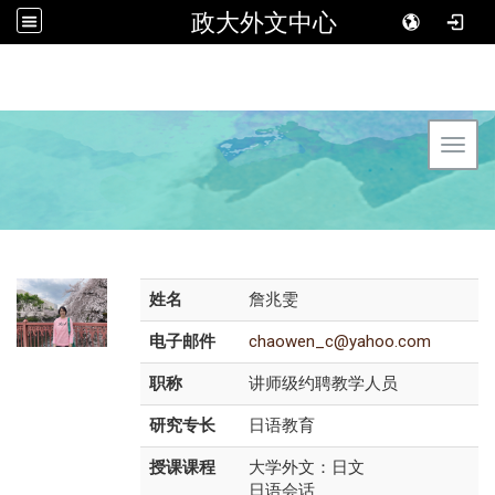
政大外文中心
Toggl
姓名
詹兆雯
电子邮件
chaowen_c@yahoo.com
职称
讲师级约聘教学人员
研究专长
日语教育
授课课程
大学外文：日文
日语会话