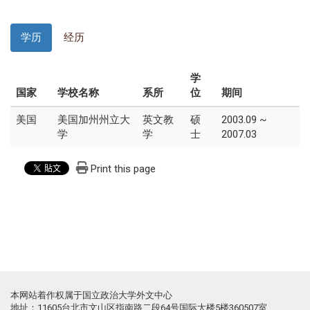
学历
经历
学
国家
学校名称
系所
位
期间
美国
美国加州州立大
英文教
硕
2003.09 ~
学
学
士
2007.03
Print this page
本网站着作权属于国立政治大学外文中心
地址：11605台北市文山区指南路二段64号国际大楼5楼360507室