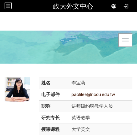
政大外文中心
Toggl
姓名
李宝莉
电子邮件
paolilee@nccu.edu.tw
职称
讲师级约聘教学人员
研究专长
英语教学
授课课程
大学英文