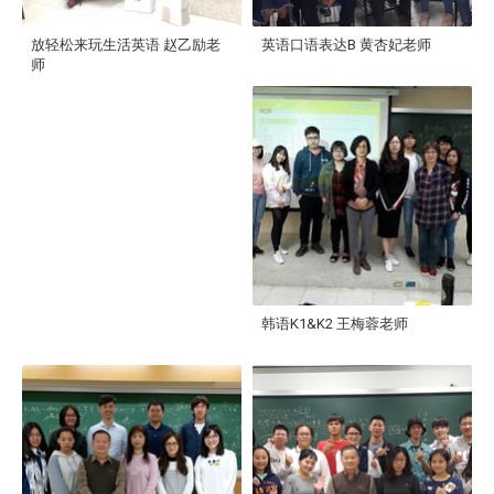
放轻松来玩生活英语 赵乙励老
英语口语表达B 黄杏妃老师
师
韩语K1&K2 王梅蓉老师